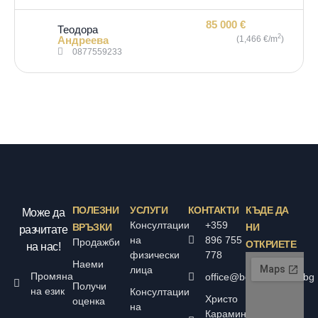
85 000 €
Теодора
2
Андреева
(1,466 €/m
)
0877559233
ПОЛЕЗНИ
УСЛУГИ
КОНТАКТИ
КЪДЕ ДА
Може да
Консултации
+359
ВРЪЗКИ
НИ
разчитате
на
896 755
Продажби
ОТКРИЕТЕ
на нас!
физически
778
Наеми
лица
Промяна
office@bolyarskiimoti.bg
Получи
на език
Консултации
Христо
оценка
на
Караминков