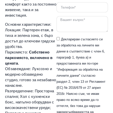
комфорт както за постоянно
живеене, така и за
инвестиция.
Основни характеристики:
Локация: Партерен етаж, в
тиха и зелена зона, с бърз
Декларирам съгласието си
достъп до ключови градски
за обработка на личните ми
удобства.
данни в съответствие с член 6,
Паркомясто:
Собствено
параграф 1, буква а) и
паркомясто, включено в
цената
.
предоставената ми по-горе
Обзавеждане: Луксозно и
"Информация за обработка на
модерно обзаведено
личните данни" съгласно
студио, готово за незабавно
раздел 2, член 13 от Регламент
нанасяне.
(ЕС) № 2016/679 от 27 април
Разпределение: Просторна
2016г. Наясно съм, че имам
спалня; Хол с кухненски
право по всяко време да го
бокс, напълно оборудван с
оттегля, без това да наруши
висококачествени уреди;
законосъобразността на