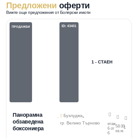
Предложени
оферти
Вижте още предложения от Болярски имоти
ID: 43401
ПРОДАЖБИ
1 - СТАЕН
Панорамна
,
Бузлуджа
обзаведена
гр. Велико Търново
етаж
58.00
1
боксониера
6 от
кв.м.
6