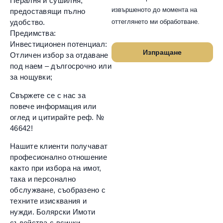
Пералня и сушилня,
извършеното до момента на
предоставящи пълно
оттеглянето ми обработване.
удобство.
Предимства:
Инвестиционен потенциал:
Изпращане
Отличен избор за отдаване
под наем – дългосрочно или
за нощувки;
Свържете се с нас за
повече информация или
оглед и цитирайте реф. №
46642!
Нашите клиенти получават
професионално отношение
както при избора на имот,
така и персонално
обслужване, съобразено с
техните изисквания и
нужди. Болярски Имоти
съдейства с всички