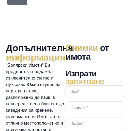
Допълнителна
Снимки
от
имота
информация
“Болярски Имоти” Ви
предлага за продажба
Изпрати
изключително Уютно и
запитване
Луксозно Южно студио на
партерен етаж,
разположено до парк, в
непосредствена близост до
заведения за хранене,
супермаркети. Имотът е с
отлично местоположение и
осигурява удобство и