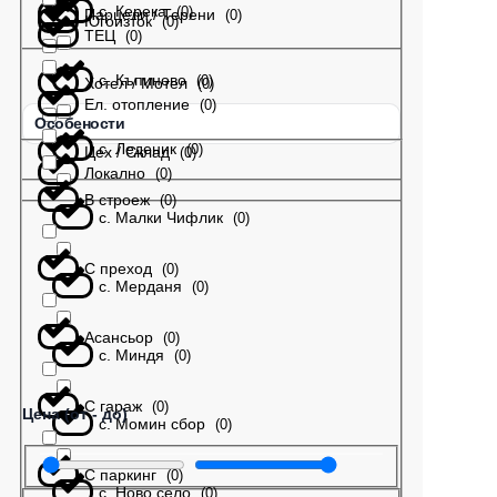
с. Керека
(
0
)
Парцели / Терени
(
0
)
Югоизток
(
0
)
ТЕЦ
(
0
)
с. Къпиново
(
0
)
Хотел / Мотел
(
0
)
Ел. отопление
(
0
)
Особености
с. Леденик
(
0
)
Цех / Склад
(
0
)
Локално
(
0
)
В строеж
(
0
)
с. Малки Чифлик
(
0
)
С преход
(
0
)
с. Мерданя
(
0
)
Асансьор
(
0
)
с. Миндя
(
0
)
С гараж
(
0
)
Цена (от - до)
с. Момин сбор
(
0
)
С паркинг
(
0
)
с. Ново село
(
0
)