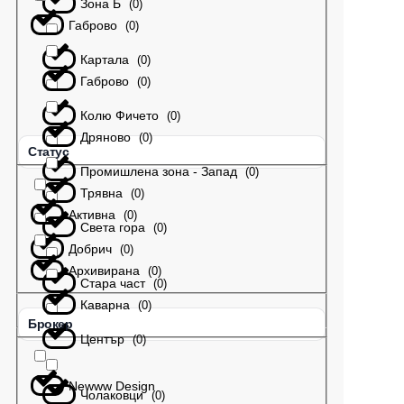
Зона Б
(
0
)
Габрово
(
0
)
Картала
(
0
)
Габрово
(
0
)
Колю Фичето
(
0
)
Дряново
(
0
)
Статус
Промишлена зона - Запад
(
0
)
Трявна
(
0
)
Активна
(
0
)
Света гора
(
0
)
Добрич
(
0
)
Архивирана
(
0
)
Стара част
(
0
)
Каварна
(
0
)
Брокер
Център
(
0
)
Newww Design
Чолаковци
(
0
)