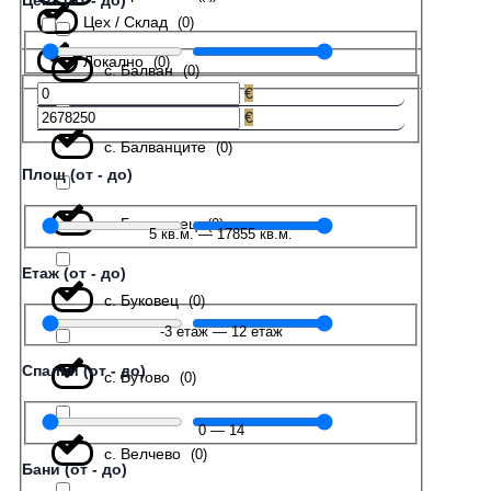
Цена (от - до)
Цех / Склад
(
0
)
Локално
(
0
)
с. Балван
(
0
)
€
€
с. Балванците
(
0
)
Площ (от - до)
с. Беляковец
(
0
)
5
кв.м.
—
17855
кв.м.
Етаж (от - до)
с. Буковец
(
0
)
-3
етаж
—
12
етаж
Спални (от - до)
с. Бутово
(
0
)
0
—
14
с. Велчево
(
0
)
Бани (от - до)