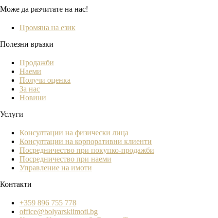
Може да разчитате на нас!
Промяна на език
Полезни връзки
Продажби
Наеми
Получи оценка
За нас
Новини
Услуги
Консултации на физически лица
Консултации на корпоративни клиенти
Посредничество при покупко-продажби
Посредничество при наеми
Управление на имоти
Контакти
+359 896 755 778
office@bolyarskiimoti.bg