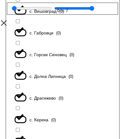
0
—
7
с. Вишовград
(
0
)
с. Габровци
(
0
)
с. Горски Сеновец
(
0
)
с. Долна Липница
(
0
)
с. Драгижево
(
0
)
с. Керека
(
0
)