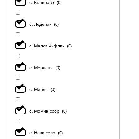
с. Къпиново
(
0
)
с. Леденик
(
0
)
с. Малки Чифлик
(
0
)
с. Мерданя
(
0
)
с. Миндя
(
0
)
с. Момин сбор
(
0
)
с. Ново село
(
0
)