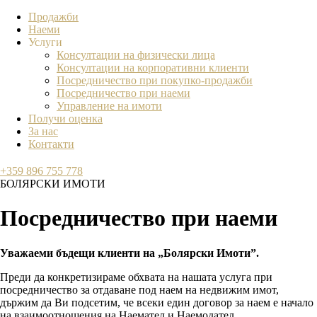
Продажби
Наеми
Услуги
Консултации на физически лица
Консултации на корпоративни клиенти
Посредничество при покупко-продажби
Посредничество при наеми
Управление на имоти
Получи оценка
За нас
Контакти
+359 896 755 778
БОЛЯРСКИ ИМОТИ
Посредничество при наеми
Уважаеми бъдещи клиенти на „Болярски Имоти”.
Преди да конкретизираме обхвата на нашата услуга при
посредничество за отдаване под наем на недвижим имот,
държим да Ви подсетим, че всеки един договор за наем е начало
на взаимоотношения на Наемател и Наемодател.