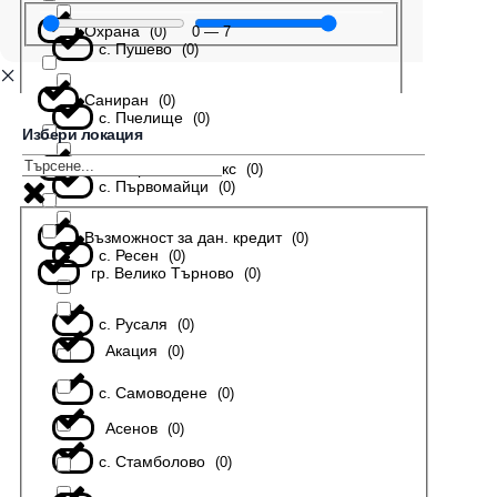
Охрана
0
—
7
(
0
)
с. Пушево
(
0
)
Саниран
(
0
)
с. Пчелище
(
0
)
Избери локация
В затворен комплекс
(
0
)
с. Първомайци
(
0
)
Възможност за дан. кредит
(
0
)
с. Ресен
(
0
)
гр. Велико Търново
(
0
)
с. Русаля
(
0
)
Акация
(
0
)
с. Самоводене
(
0
)
Асенов
(
0
)
с. Стамболово
(
0
)