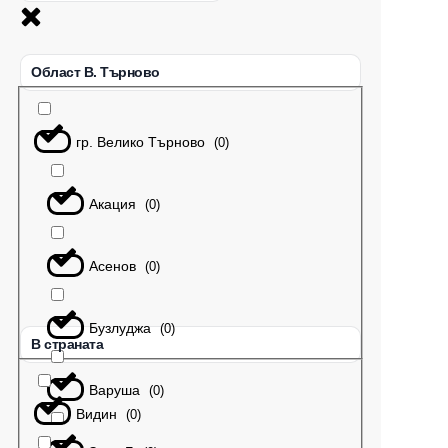
Област В. Търново
гр. Велико Търново
(
0
)
Акация
(
0
)
Асенов
(
0
)
Бузлуджа
(
0
)
В страната
Варуша
(
0
)
Видин
(
0
)