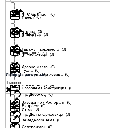
Аптека
(
0
)
Стара част
(
0
)
Панел
(
0
)
Ателие
(
0
)
Център
(
0
)
ЕПК
(
0
)
Гараж / Паркомясто
(
0
)
Гредоред
(
0
)
Чолаковци
(
0
)
Дворно място
(
0
)
Тухла
(
0
)
гр. Горна Оряховица
(
0
)
Изберете изложение
Етаж от къща
(
0
)
Сглобяема конструкция
(
0
)
гр. Дебелец
(
0
)
Заведение / Ресторант
(
0
)
В строеж
(
0
)
Изток
(
0
)
гр. Долна Оряховица
(
0
)
Земеделска земя
(
0
)
Североизток
(
0
)