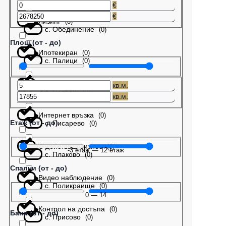
€
€
Лизинг
(
0
)
с. Обединение
(
0
)
Площ (от - до)
Ипотекиран
(
0
)
с. Палици
(
0
)
Бартер
(
0
)
кв.м.
с. Патреш
(
0
)
кв.м.
Интернет връзка
(
0
)
Етаж (от - до)
с. Писарево
(
0
)
С действащ бизнес
(
0
)
-3
етаж
—
12
етаж
с. Плаково
(
0
)
Спални (от - до)
Видео наблюдение
(
0
)
с. Поликраище
(
0
)
0
—
14
Контрол на достъпа
(
0
)
Бани (от - до)
с. Присово
(
0
)