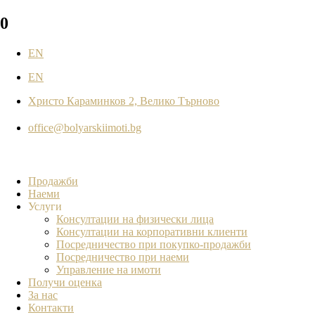
0
EN
EN
Христо Караминков 2, Велико Търново
office@bolyarskiimoti.bg
Продажби
Наеми
Услуги
Консултации на физически лица
Консултации на корпоративни клиенти
Посредничество при покупко-продажби
Посредничество при наеми
Управление на имоти
Получи оценка
За нас
Контакти