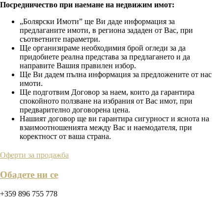
Посредничество при наемане на недвижим имот:
„Болярски Имоти” ще Ви даде информация за
предлаганите имоти, в региона зададен от Вас, при
съответните параметри.
Ще организираме необходимия брой огледи за да
придобиете реална представа за предлагането и да
направите Вашия правилен избор.
Ще Ви дадем пълна информация за предложените от нас
имоти.
Ще подготвим Договор за наем, които да гарантира
спокойното ползване на избрания от Вас имот, при
предварително договорена цена.
Нашият договор ще ви гарантира сигурност и яснота на
взаимоотношенията между Вас и наемодателя, при
коректност от ваша страна.
Оферти за продажба
Обадете ни се
+359 896 755 778