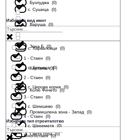
Бузлуджа
(
0
)
с. Сушица
(
0
)
Изберете вид имот
Варуша
(
0
)
с. Тодювци
(
0
)
Зона Б
(
0
)
с. Харваловци
(
0
)
1 - Стаен
(
0
)
с. Хотница
(
0
)
Картала
(
0
)
2 - Стаен
(
0
)
с. Церова кория
(
0
)
Колю Фичето
(
0
)
3 - Стаен
(
0
)
с. Шемшево
(
0
)
Промишлена зона - Запад
(
0
)
4 - Стаен
(
0
)
Изберете тип строителство
с. Шереметя
(
0
)
Света гора
(
0
)
Многостаен
(
0
)