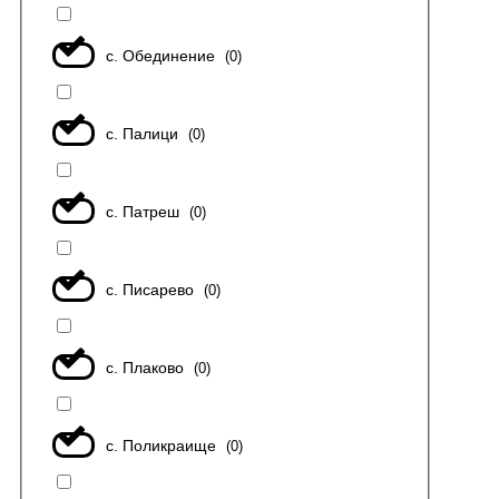
с. Обединение
(
0
)
с. Палици
(
0
)
с. Патреш
(
0
)
с. Писарево
(
0
)
с. Плаково
(
0
)
с. Поликраище
(
0
)