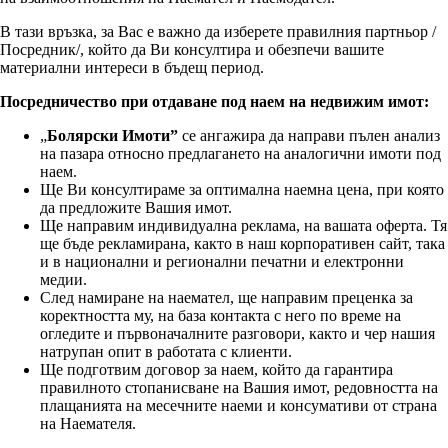
В тази връзка, за Вас е важно да изберете правилния партньор /
Посредник/, който да Ви консултира и обезпечи вашите
материални интереси в бъдещ период.
Посредничество при отдаване под наем на недвижим имот:
„
Болярски Имоти”
се ангажира да направи пълен анализ
на пазара относно предлагането на аналогични имоти под
наем.
Ще Ви консултираме за оптимална наемна цена, при която
да предложите Вашия имот.
Ще направим индивидуална реклама, на вашата оферта. Тя
ще бъде рекламирана, както в наш корпоративен сайт, така
и в национални и регионални печатни и електронни
медии.
След намиране на наемател, ще направим преценка за
коректността му, на база контакта с него по време на
огледите и първоначалните разговори, както и чер нашия
натрупан опит в работата с клиенти.
Ще подготвим договор за наем, който да гарантира
правилното стопанисване на Вашия имот, редовността на
плащанията на месечните наеми и консумативи от страна
на Наемателя.