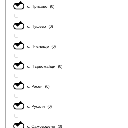
с. Присово
(
0
)
с. Пушево
(
0
)
с. Пчелище
(
0
)
с. Първомайци
(
0
)
с. Ресен
(
0
)
с. Русаля
(
0
)
с. Самоводене
(
0
)