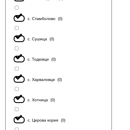
с. Стамболово
(
0
)
с. Сушица
(
0
)
с. Тодювци
(
0
)
с. Харваловци
(
0
)
с. Хотница
(
0
)
с. Церова кория
(
0
)