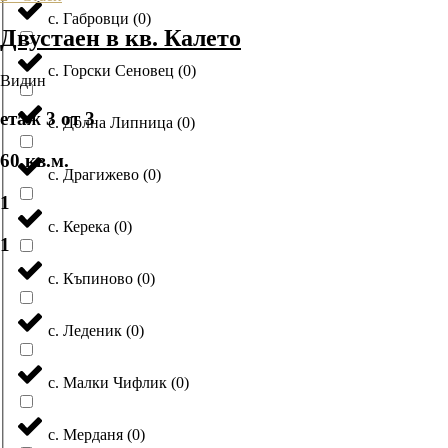
с. Габровци
(
0
)
Двустаен в кв. Калето
с. Горски Сеновец
(
0
)
Видин
етаж 3 от 3
с. Долна Липница
(
0
)
60 кв.м.
с. Драгижево
(
0
)
1
с. Керека
(
0
)
1
с. Къпиново
(
0
)
с. Леденик
(
0
)
с. Малки Чифлик
(
0
)
с. Мерданя
(
0
)