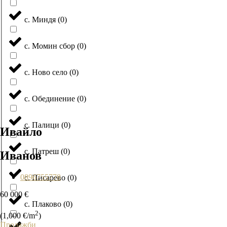
с. Миндя
(
0
)
с. Момин сбор
(
0
)
с. Ново село
(
0
)
с. Обединение
(
0
)
с. Палици
(
0
)
Ивайло
с. Патреш
(
0
)
Иванов
0896755778
с. Писарево
(
0
)
60 000 €
с. Плаково
(
0
)
2
(1,000 €/m
)
Продажби