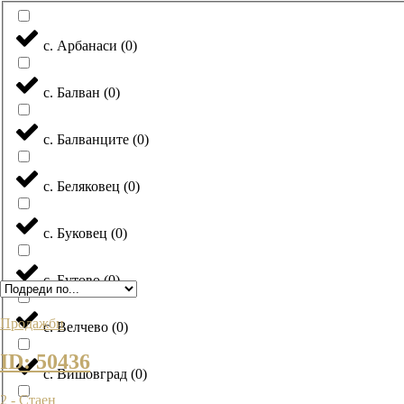
с. Арбанаси
(
0
)
с. Балван
(
0
)
с. Балванците
(
0
)
с. Беляковец
(
0
)
с. Буковец
(
0
)
с. Бутово
(
0
)
Продажби
с. Велчево
(
0
)
ID: 50436
с. Вишовград
(
0
)
2 - Стаен