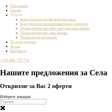
Продажби
Наеми
Услуги
Консултации на физически лица
Консултации на корпоративни клиенти
Посредничество при покупко-продажби
Посредничество при наеми
Управление на имоти
Получи оценка
За нас
Контакти
+359 896 755 778
Нашите предложения за
Села
Открихме за Вас
2
оферти
Изберете локация