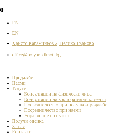
0
EN
EN
Христо Караминков 2, Велико Търново
office@bolyarskiimoti.bg
Продажби
Наеми
Услуги
Консултации на физически лица
Консултации на корпоративни клиенти
Посредничество при покупко-продажби
Посредничество при наеми
Управление на имоти
Получи оценка
За нас
Контакти