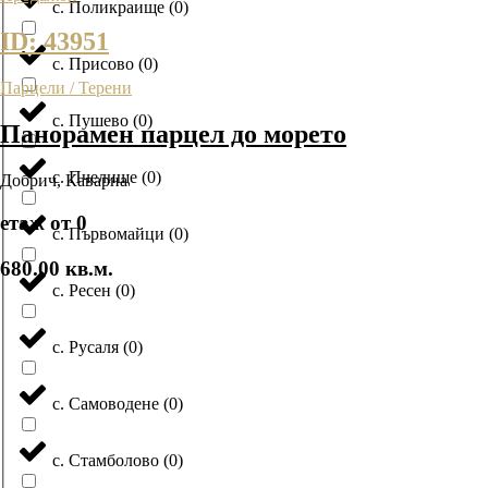
с. Поликраище
(
0
)
ID: 43951
с. Присово
(
0
)
Парцели / Терени
с. Пушево
(
0
)
Панорамен парцел до морето
с. Пчелище
(
0
)
Добрич
,
Каварна
етаж от 0
с. Първомайци
(
0
)
680.00 кв.м.
с. Ресен
(
0
)
с. Русаля
(
0
)
с. Самоводене
(
0
)
с. Стамболово
(
0
)