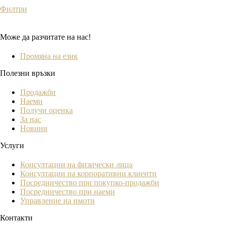
Филтри
Може да разчитате на нас!
Промяна на език
Полезни връзки
Продажби
Наеми
Получи оценка
За нас
Новини
Услуги
Консултации на физически лица
Консултации на корпоративни клиенти
Посредничество при покупко-продажби
Посредничество при наеми
Управление на имоти
Контакти