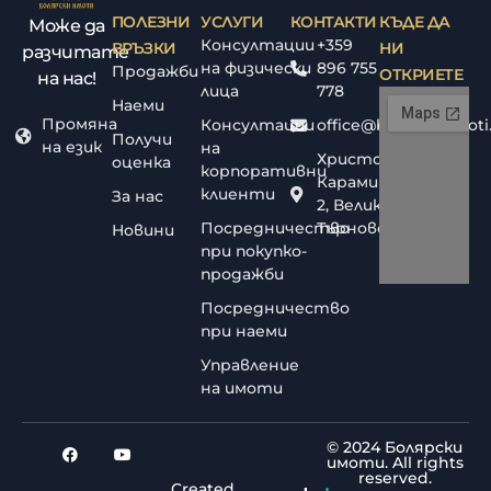
ПОЛЕЗНИ
УСЛУГИ
КОНТАКТИ
КЪДЕ ДА
Може да
Консултации
+359
ВРЪЗКИ
НИ
разчитате
на физически
896 755
Продажби
ОТКРИЕТЕ
на нас!
лица
778
Наеми
Промяна
Консултации
office@bolyarskiimoti
Получи
на език
на
Христо
оценка
корпоративни
Караминков
клиенти
За нас
2, Велико
Посредничество
Търново
Новини
при покупко-
продажби
Посредничество
при наеми
Управление
на имоти
© 2024 Болярски
имоти. All rights
reserved.
Created