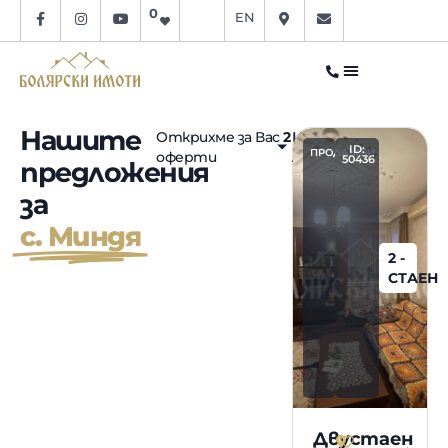
0
EN
Нашите
Открихме за Вас
2
Изберете
ID:
ПРОДАЖБИ
оферти
локация
50436
предложения
за
с. Миндя
2 -
СТАЕН
Двустаен