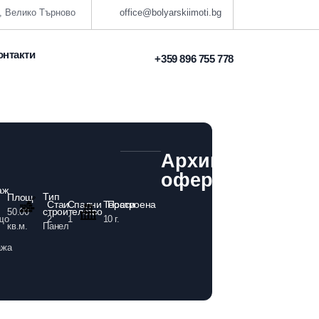
, Велико Търново
office@bolyarskiimoti.bg
онтакти
+359 896 755 778
Архивирана
оферта
аж
Тип
Площ
Стаи
Спални
Тераси
Построена
строителство
50.00
2
1
1
0 г.
що
кв.м.
Панел
ажа