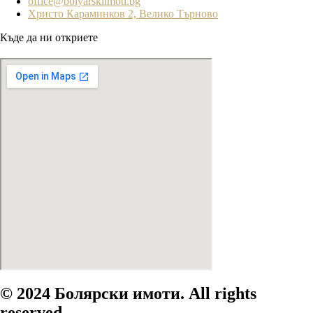
office@bolyarskiimoti.bg
Христо Караминков 2, Велико Търново
Къде да ни откриете
© 2024 Болярски имоти. All rights
reserved.