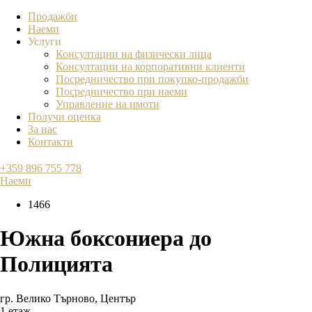
Продажби
Наеми
Услуги
Консултации на физически лица
Консултации на корпоративни клиенти
Посредничество при покупко-продажби
Посредничество при наеми
Управление на имоти
Получи оценка
За нас
Контакти
+359 896 755 778
Наеми
1466
Южна боксониера до
Полицията
гр. Велико Търново
,
Център
1 етаж