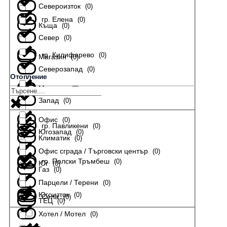
Североизток
(
0
)
гр. Елена
(
0
)
Къща
(
0
)
Север
(
0
)
гр. Килифарево
(
0
)
Магазин
(
0
)
Северозапад
(
0
)
Отопление
Мезонет
(
0
)
гр. Лясковец
(
0
)
Запад
(
0
)
Офис
(
0
)
гр. Павликени
(
0
)
Югозапад
(
0
)
Климатик
(
0
)
Офис сграда / Търговски център
(
0
)
гр. Полски Тръмбеш
(
0
)
Юг
(
0
)
Газ
(
0
)
Парцели / Терени
(
0
)
Югоизток
(
0
)
Села
(
0
)
ТЕЦ
(
0
)
Хотел / Мотел
(
0
)