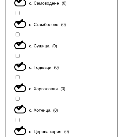
с. Самоводене
(
0
)
с. Стамболово
(
0
)
с. Сушица
(
0
)
с. Тодювци
(
0
)
с. Харваловци
(
0
)
с. Хотница
(
0
)
с. Церова кория
(
0
)