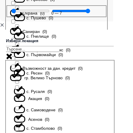
Охрана
0
—
7
(
0
)
с. Пушево
(
0
)
Саниран
(
0
)
с. Пчелище
(
0
)
Избери локация
В затворен комплекс
(
0
)
с. Първомайци
(
0
)
Възможност за дан. кредит
(
0
)
с. Ресен
(
0
)
гр. Велико Търново
(
0
)
с. Русаля
(
0
)
Акация
(
0
)
с. Самоводене
(
0
)
Асенов
(
0
)
с. Стамболово
(
0
)