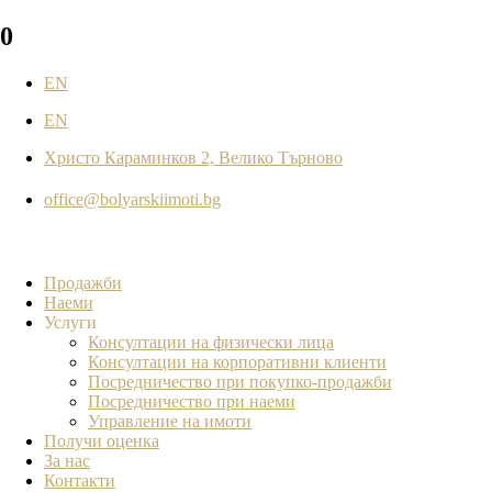
0
EN
EN
Христо Караминков 2, Велико Търново
office@bolyarskiimoti.bg
Продажби
Наеми
Услуги
Консултации на физически лица
Консултации на корпоративни клиенти
Посредничество при покупко-продажби
Посредничество при наеми
Управление на имоти
Получи оценка
За нас
Контакти