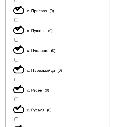
с. Присово
(
0
)
с. Пушево
(
0
)
с. Пчелище
(
0
)
с. Първомайци
(
0
)
с. Ресен
(
0
)
с. Русаля
(
0
)