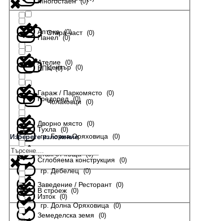
Многостаен
(
0
)
Аптека
(
0
)
Стара част
(
0
)
Панел
(
0
)
Ателие
(
0
)
Център
(
0
)
ЕПК
(
0
)
Гараж / Паркомясто
(
0
)
Гредоред
(
0
)
Чолаковци
(
0
)
Дворно място
(
0
)
Тухла
(
0
)
гр. Горна Оряховица
(
0
)
Изберете изложение
Етаж от къща
(
0
)
Сглобяема конструкция
(
0
)
гр. Дебелец
(
0
)
Заведение / Ресторант
(
0
)
В строеж
(
0
)
Изток
(
0
)
гр. Долна Оряховица
(
0
)
Земеделска земя
(
0
)