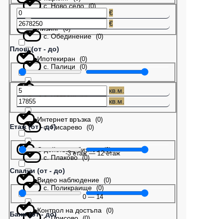
с. Ново село
(
0
)
€
€
Лизинг
(
0
)
с. Обединение
(
0
)
Площ (от - до)
Ипотекиран
(
0
)
с. Палици
(
0
)
Бартер
(
0
)
кв.м.
с. Патреш
(
0
)
кв.м.
Интернет връзка
(
0
)
Етаж (от - до)
с. Писарево
(
0
)
С действащ бизнес
(
0
)
-3
етаж
—
12
етаж
с. Плаково
(
0
)
Спални (от - до)
Видео наблюдение
(
0
)
с. Поликраище
(
0
)
0
—
14
Контрол на достъпа
(
0
)
Бани (от - до)
с. Присово
(
0
)