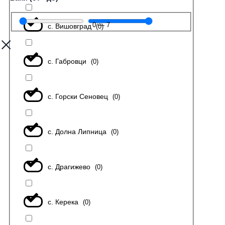
0
—
7
с. Вишовград
(
0
)
с. Габровци
(
0
)
с. Горски Сеновец
(
0
)
с. Долна Липница
(
0
)
с. Драгижево
(
0
)
с. Керека
(
0
)