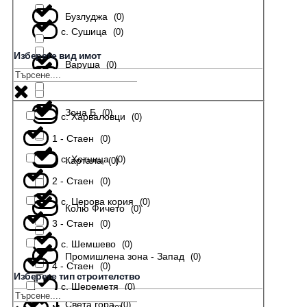
Бузлуджа
(
0
)
с. Сушица
(
0
)
Изберете вид имот
Варуша
(
0
)
с. Тодювци
(
0
)
Зона Б
(
0
)
с. Харваловци
(
0
)
1 - Стаен
(
0
)
с. Хотница
(
0
)
Картала
(
0
)
2 - Стаен
(
0
)
с. Церова кория
(
0
)
Колю Фичето
(
0
)
3 - Стаен
(
0
)
с. Шемшево
(
0
)
Промишлена зона - Запад
(
0
)
4 - Стаен
(
0
)
Изберете тип строителство
с. Шереметя
(
0
)
Света гора
(
0
)