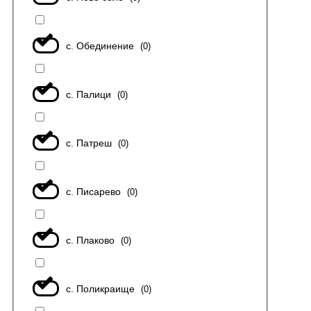
с. Обединение
(
0
)
с. Палици
(
0
)
с. Патреш
(
0
)
с. Писарево
(
0
)
с. Плаково
(
0
)
с. Поликраище
(
0
)