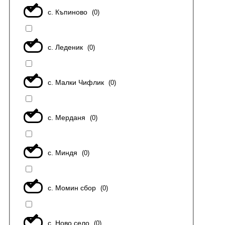
с. Къпиново
(
0
)
с. Леденик
(
0
)
с. Малки Чифлик
(
0
)
с. Мерданя
(
0
)
с. Миндя
(
0
)
с. Момин сбор
(
0
)
с. Ново село
(
0
)