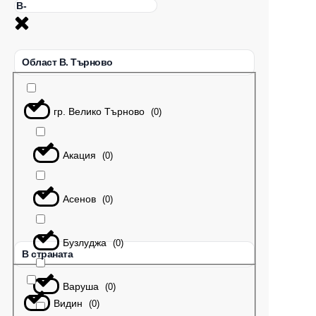
Област В. Търново
гр. Велико Търново
(
0
)
Акация
(
0
)
Асенов
(
0
)
Бузлуджа
(
0
)
В страната
Варуша
(
0
)
Видин
(
0
)