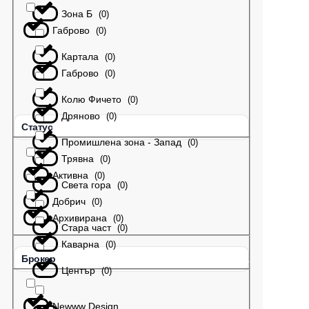
Зона Б
(
0
)
Габрово
(
0
)
Картала
(
0
)
Габрово
(
0
)
Колю Фичето
(
0
)
Дряново
(
0
)
Статус
Промишлена зона - Запад
(
0
)
Трявна
(
0
)
Активна
(
0
)
Света гора
(
0
)
Добрич
(
0
)
Архивирана
(
0
)
Стара част
(
0
)
Каварна
(
0
)
Брокер
Център
(
0
)
Newww Design