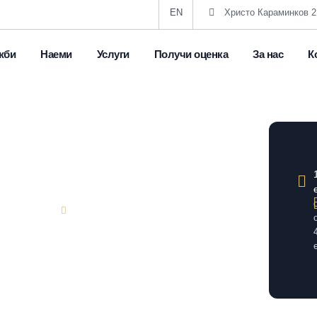
EN
Христо Караминков 2
жби
Наеми
Услуги
Получи оценка
За нас
К
3
Южна боксониера до
Пазара
,
гр. Велико Търново
Център