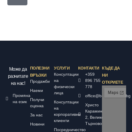
ПОЛЕЗНИ
УСЛУГИ
КОНТАКТИ
КЪДЕ ДА
Може да
Консултации
+359
ВРЪЗКИ
НИ
разчитате
на
896 755
Продажби
ОТКРИЕТЕ
на нас!
физически
778
Наеми
лица
Промяна
office@bolyarskiimoti.bg
Получи
на език
Консултации
Христо
оценка
на
Караминков
корпоративни
За нас
2, Велико
клиенти
Търново
Новини
Посредничество