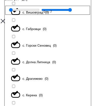
0
—
7
с. Вишовград
(
0
)
с. Габровци
(
0
)
с. Горски Сеновец
(
0
)
с. Долна Липница
(
0
)
с. Драгижево
(
0
)
с. Керека
(
0
)