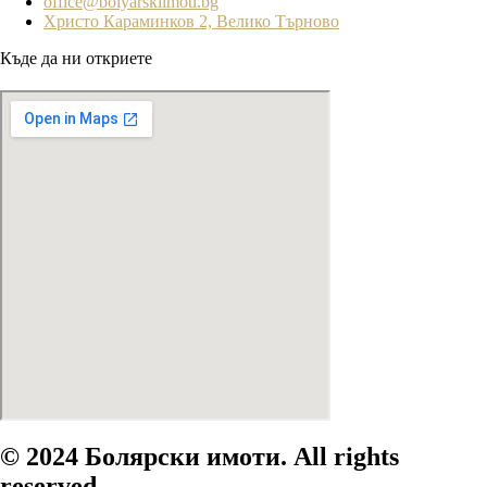
office@bolyarskiimoti.bg
Христо Караминков 2, Велико Търново
Къде да ни откриете
© 2024 Болярски имоти. All rights
reserved.