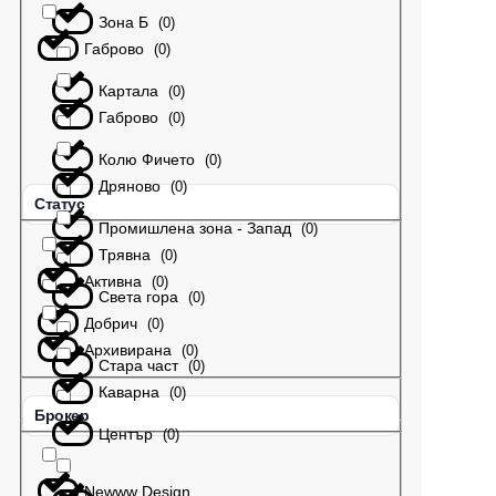
Зона Б
(
0
)
Габрово
(
0
)
Картала
(
0
)
Габрово
(
0
)
Колю Фичето
(
0
)
Дряново
(
0
)
Статус
Промишлена зона - Запад
(
0
)
Трявна
(
0
)
Активна
(
0
)
Света гора
(
0
)
Добрич
(
0
)
Архивирана
(
0
)
Стара част
(
0
)
Каварна
(
0
)
Брокер
Център
(
0
)
Newww Design