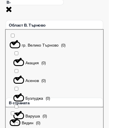
Област В. Търново
гр. Велико Търново
(
0
)
Акация
(
0
)
Асенов
(
0
)
Бузлуджа
(
0
)
В страната
Варуша
(
0
)
Видин
(
0
)