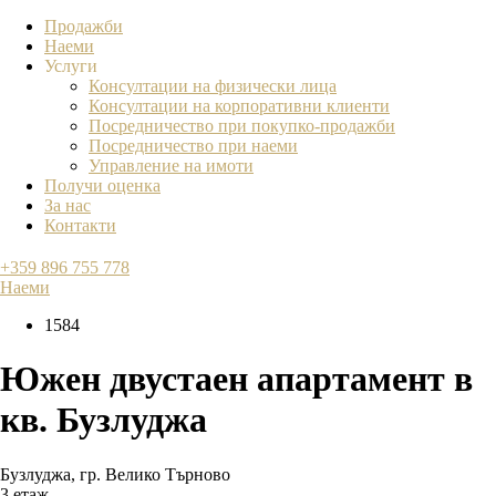
Продажби
Наеми
Услуги
Консултации на физически лица
Консултации на корпоративни клиенти
Посредничество при покупко-продажби
Посредничество при наеми
Управление на имоти
Получи оценка
За нас
Контакти
+359 896 755 778
Наеми
1584
Южен двустаен апартамент в
кв. Бузлуджа
Бузлуджа
,
гр. Велико Търново
3 етаж