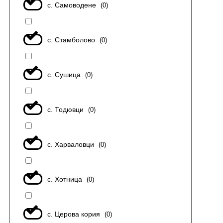
с. Самоводене
(
0
)
с. Стамболово
(
0
)
с. Сушица
(
0
)
с. Тодювци
(
0
)
с. Харваловци
(
0
)
с. Хотница
(
0
)
с. Церова кория
(
0
)