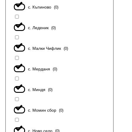
с. Къпиново
(
0
)
с. Леденик
(
0
)
с. Малки Чифлик
(
0
)
с. Мерданя
(
0
)
с. Миндя
(
0
)
с. Момин сбор
(
0
)
с. Ново село
(
0
)