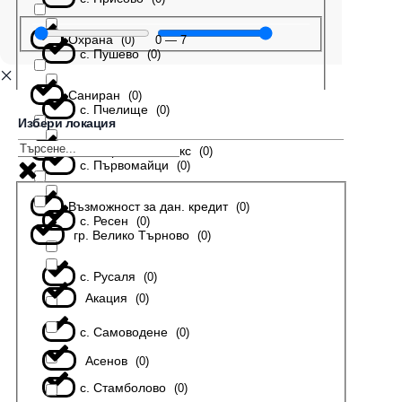
Охрана
0
—
7
(
0
)
с. Пушево
(
0
)
Саниран
(
0
)
с. Пчелище
(
0
)
Избери локация
В затворен комплекс
(
0
)
с. Първомайци
(
0
)
Възможност за дан. кредит
(
0
)
с. Ресен
(
0
)
гр. Велико Търново
(
0
)
с. Русаля
(
0
)
Акация
(
0
)
с. Самоводене
(
0
)
Асенов
(
0
)
с. Стамболово
(
0
)