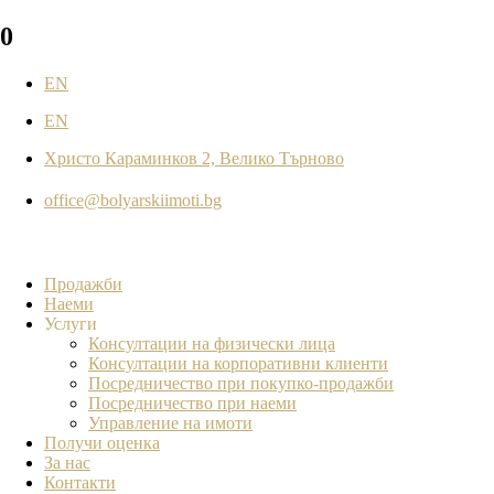
0
EN
EN
Христо Караминков 2, Велико Търново
office@bolyarskiimoti.bg
Продажби
Наеми
Услуги
Консултации на физически лица
Консултации на корпоративни клиенти
Посредничество при покупко-продажби
Посредничество при наеми
Управление на имоти
Получи оценка
За нас
Контакти