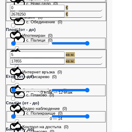
с. Ново село
(
0
)
€
€
Лизинг
(
0
)
с. Обединение
(
0
)
Площ (от - до)
Ипотекиран
(
0
)
с. Палици
(
0
)
Бартер
(
0
)
кв.м.
с. Патреш
(
0
)
кв.м.
Интернет връзка
(
0
)
Етаж (от - до)
с. Писарево
(
0
)
С действащ бизнес
(
0
)
-3
етаж
—
12
етаж
с. Плаково
(
0
)
Спални (от - до)
Видео наблюдение
(
0
)
с. Поликраище
(
0
)
0
—
14
Контрол на достъпа
(
0
)
Бани (от - до)
с. Присово
(
0
)