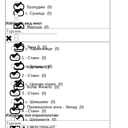
Бузлуджа
(
0
)
с. Сушица
(
0
)
Изберете вид имот
Варуша
(
0
)
с. Тодювци
(
0
)
Зона Б
(
0
)
с. Харваловци
(
0
)
1 - Стаен
(
0
)
с. Хотница
(
0
)
Картала
(
0
)
2 - Стаен
(
0
)
с. Церова кория
(
0
)
Колю Фичето
(
0
)
3 - Стаен
(
0
)
с. Шемшево
(
0
)
Промишлена зона - Запад
(
0
)
4 - Стаен
(
0
)
Изберете тип строителство
с. Шереметя
(
0
)
Света гора
(
0
)