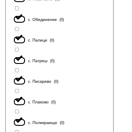
с. Обединение
(
0
)
с. Палици
(
0
)
с. Патреш
(
0
)
с. Писарево
(
0
)
с. Плаково
(
0
)
с. Поликраище
(
0
)