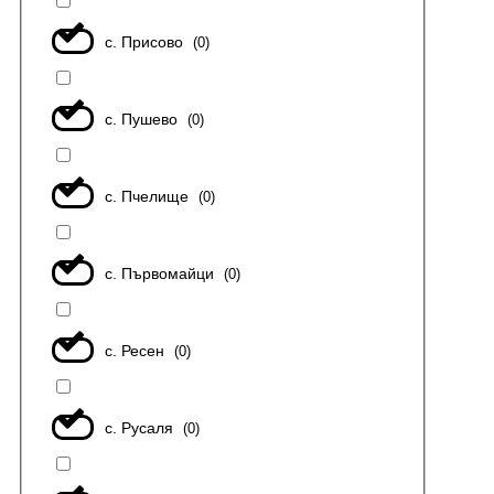
с. Присово
(
0
)
с. Пушево
(
0
)
с. Пчелище
(
0
)
с. Първомайци
(
0
)
с. Ресен
(
0
)
с. Русаля
(
0
)