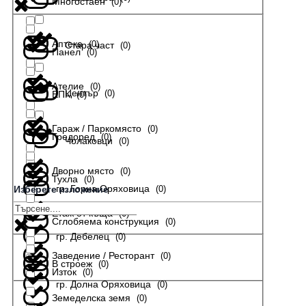
Многостаен
(
0
)
Аптека
(
0
)
Стара част
(
0
)
Панел
(
0
)
Ателие
(
0
)
Център
(
0
)
ЕПК
(
0
)
Гараж / Паркомясто
(
0
)
Гредоред
(
0
)
Чолаковци
(
0
)
Дворно място
(
0
)
Тухла
(
0
)
гр. Горна Оряховица
(
0
)
Изберете изложение
Етаж от къща
(
0
)
Сглобяема конструкция
(
0
)
гр. Дебелец
(
0
)
Заведение / Ресторант
(
0
)
В строеж
(
0
)
Изток
(
0
)
гр. Долна Оряховица
(
0
)
Земеделска земя
(
0
)