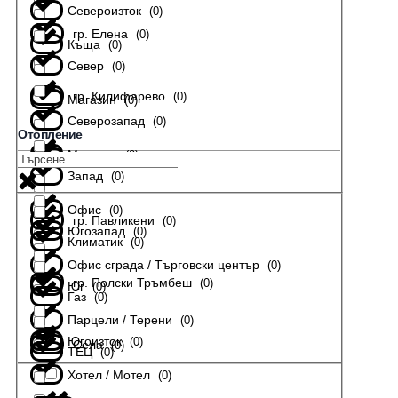
Североизток
(
0
)
гр. Елена
(
0
)
Къща
(
0
)
Север
(
0
)
гр. Килифарево
(
0
)
Магазин
(
0
)
Северозапад
(
0
)
Отопление
Мезонет
(
0
)
гр. Лясковец
(
0
)
Запад
(
0
)
Офис
(
0
)
гр. Павликени
(
0
)
Югозапад
(
0
)
Климатик
(
0
)
Офис сграда / Търговски център
(
0
)
гр. Полски Тръмбеш
(
0
)
Юг
(
0
)
Газ
(
0
)
Парцели / Терени
(
0
)
Югоизток
(
0
)
Села
(
0
)
ТЕЦ
(
0
)
Хотел / Мотел
(
0
)