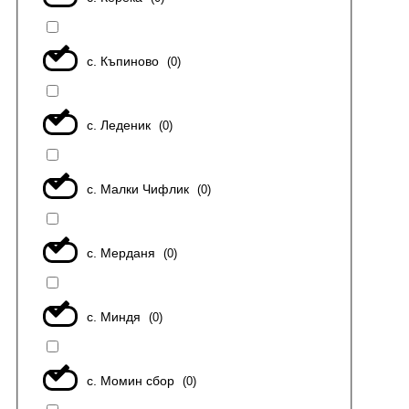
с. Къпиново
(
0
)
с. Леденик
(
0
)
с. Малки Чифлик
(
0
)
с. Мерданя
(
0
)
с. Миндя
(
0
)
с. Момин сбор
(
0
)