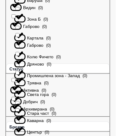
Варуша
(
0
)
Видин
(
0
)
Зона Б
(
0
)
Габрово
(
0
)
Картала
(
0
)
Габрово
(
0
)
Колю Фичето
(
0
)
Дряново
(
0
)
Статус
Промишлена зона - Запад
(
0
)
Трявна
(
0
)
Активна
(
0
)
Света гора
(
0
)
Добрич
(
0
)
Архивирана
(
0
)
Стара част
(
0
)
Каварна
(
0
)
Брокер
Център
(
0
)