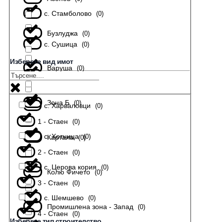
с. Стамболово
(
0
)
Бузлуджа
(
0
)
с. Сушица
(
0
)
Изберете вид имот
Варуша
(
0
)
с. Тодювци
(
0
)
Зона Б
(
0
)
с. Харваловци
(
0
)
1 - Стаен
(
0
)
с. Хотница
(
0
)
Картала
(
0
)
2 - Стаен
(
0
)
с. Церова кория
(
0
)
Колю Фичето
(
0
)
3 - Стаен
(
0
)
с. Шемшево
(
0
)
Промишлена зона - Запад
(
0
)
4 - Стаен
(
0
)
Изберете тип строителство