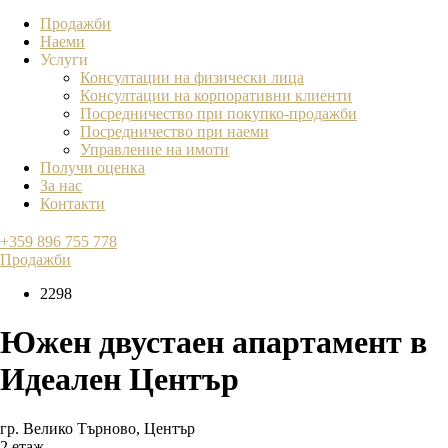
Продажби
Наеми
Услуги
Консултации на физически лица
Консултации на корпоративни клиенти
Посредничество при покупко-продажби
Посредничество при наеми
Управление на имоти
Получи оценка
За нас
Контакти
+359 896 755 778
Продажби
2298
Южен двустаен апартамент в
Идеален Център
гр. Велико Търново
,
Център
2 етаж