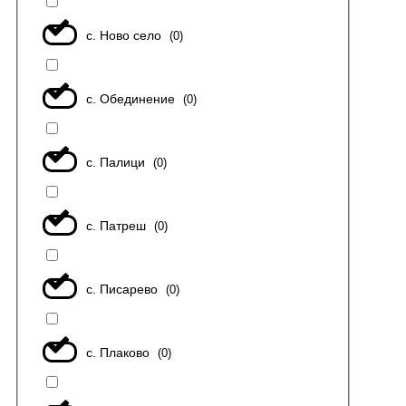
с. Ново село
(
0
)
с. Обединение
(
0
)
с. Палици
(
0
)
с. Патреш
(
0
)
с. Писарево
(
0
)
с. Плаково
(
0
)