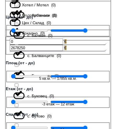
Хотел / Мотел
(
0
)
Ел. отопление
с. Арбанаси
(
(
0
0
)
)
Цена (от - до)
Цех / Склад
(
0
)
Локално
(
0
)
с. Балван
(
0
)
€
€
с. Балванците
(
0
)
Площ (от - до)
с. Беляковец
(
0
)
5
кв.м.
—
17855
кв.м.
Етаж (от - до)
с. Буковец
(
0
)
-3
етаж
—
12
етаж
Спални (от - до)
с. Бутово
(
0
)