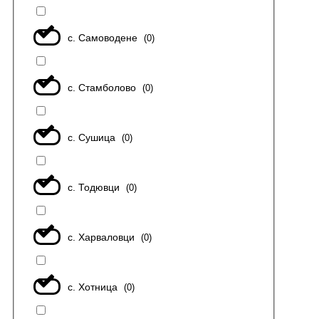
с. Самоводене
(
0
)
с. Стамболово
(
0
)
с. Сушица
(
0
)
с. Тодювци
(
0
)
с. Харваловци
(
0
)
с. Хотница
(
0
)