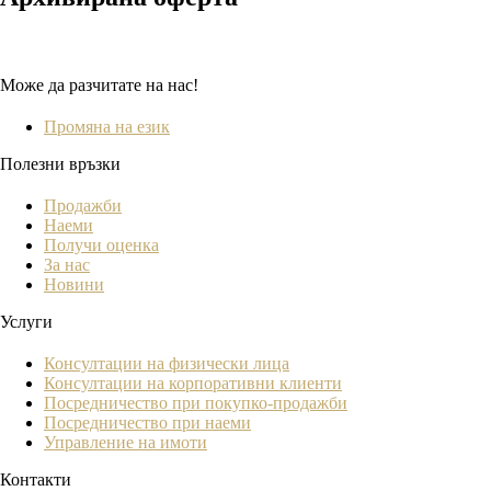
Може да разчитате на нас!
Промяна на език
Полезни връзки
Продажби
Наеми
Получи оценка
За нас
Новини
Услуги
Консултации на физически лица
Консултации на корпоративни клиенти
Посредничество при покупко-продажби
Посредничество при наеми
Управление на имоти
Контакти