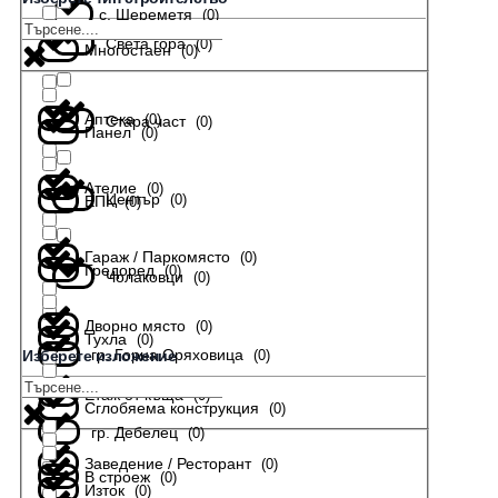
с. Шереметя
(
0
)
Света гора
(
0
)
Многостаен
(
0
)
Аптека
(
0
)
Стара част
(
0
)
Панел
(
0
)
Ателие
(
0
)
Център
(
0
)
ЕПК
(
0
)
Гараж / Паркомясто
(
0
)
Гредоред
(
0
)
Чолаковци
(
0
)
Дворно място
(
0
)
Тухла
(
0
)
гр. Горна Оряховица
(
0
)
Изберете изложение
Етаж от къща
(
0
)
Сглобяема конструкция
(
0
)
гр. Дебелец
(
0
)
Заведение / Ресторант
(
0
)
В строеж
(
0
)
Изток
(
0
)