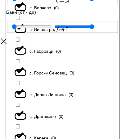
0
—
14
с. Велчево
(
0
)
Бани (от - до)
0
—
7
с. Вишовград
(
0
)
с. Габровци
(
0
)
с. Горски Сеновец
(
0
)
с. Долна Липница
(
0
)
с. Драгижево
(
0
)
с. Керека
(
0
)