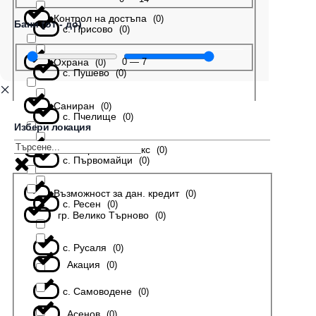
Контрол на достъпа
(
0
)
Бани (от - до)
с. Присово
(
0
)
Охрана
0
—
7
(
0
)
с. Пушево
(
0
)
Саниран
(
0
)
с. Пчелище
(
0
)
Избери локация
В затворен комплекс
(
0
)
с. Първомайци
(
0
)
Възможност за дан. кредит
(
0
)
с. Ресен
(
0
)
гр. Велико Търново
(
0
)
с. Русаля
(
0
)
Акация
(
0
)
с. Самоводене
(
0
)
Асенов
(
0
)