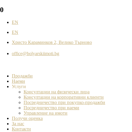
0
EN
EN
Христо Караминков 2, Велико Търново
office@bolyarskiimoti.bg
Продажби
Наеми
Услуги
Консултации на физически лица
Консултации на корпоративни клиенти
Посредничество при покупко-продажби
Посредничество при наеми
Управление на имоти
Получи оценка
За нас
Контакти