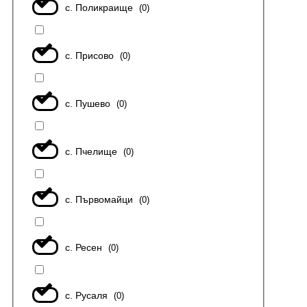
с. Поликраище
(
0
)
с. Присово
(
0
)
с. Пушево
(
0
)
с. Пчелище
(
0
)
с. Първомайци
(
0
)
с. Ресен
(
0
)
с. Русаля
(
0
)