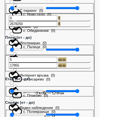
С паркинг
(
0
)
с. Ново село
(
0
)
€
€
Лизинг
(
0
)
с. Обединение
(
0
)
Площ (от - до)
Ипотекиран
(
0
)
с. Палици
(
0
)
Бартер
(
0
)
кв.м.
с. Патреш
(
0
)
кв.м.
Интернет връзка
(
0
)
Етаж (от - до)
с. Писарево
(
0
)
С действащ бизнес
(
0
)
-3
етаж
—
12
етаж
с. Плаково
(
0
)
Спални (от - до)
Видео наблюдение
(
0
)
с. Поликраище
(
0
)
0
—
14