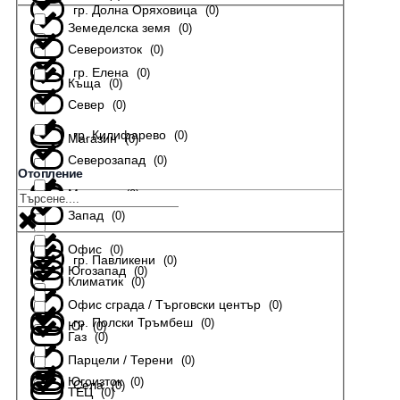
гр. Долна Оряховица
(
0
)
Земеделска земя
(
0
)
Североизток
(
0
)
гр. Елена
(
0
)
Къща
(
0
)
Север
(
0
)
гр. Килифарево
(
0
)
Магазин
(
0
)
Северозапад
(
0
)
Отопление
Мезонет
(
0
)
гр. Лясковец
(
0
)
Запад
(
0
)
Офис
(
0
)
гр. Павликени
(
0
)
Югозапад
(
0
)
Климатик
(
0
)
Офис сграда / Търговски център
(
0
)
гр. Полски Тръмбеш
(
0
)
Юг
(
0
)
Газ
(
0
)
Парцели / Терени
(
0
)
Югоизток
(
0
)
Села
(
0
)
ТЕЦ
(
0
)