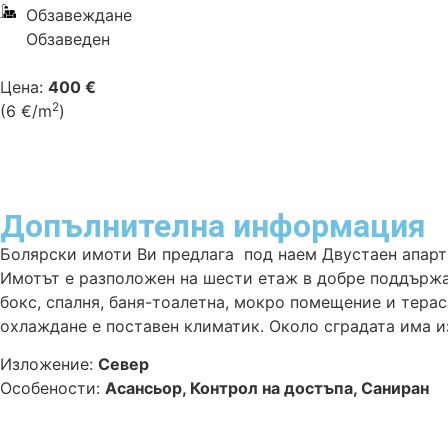
Обзавеждане
Обзаведен
Цена:
400 €
2
(6 €/m
)
Допълнителна
информация
Болярски имоти Ви предлага под наем Двустаен апарта
Имотът е разположен на шести етаж в добре поддържан
бокс, спалня, баня-тоалетна, мокро помещение и терас
охлаждане е поставен климатик. Около сградата има из
Изложение:
Север
Особености:
Асансьор, Контрол на достъпа, Саниран