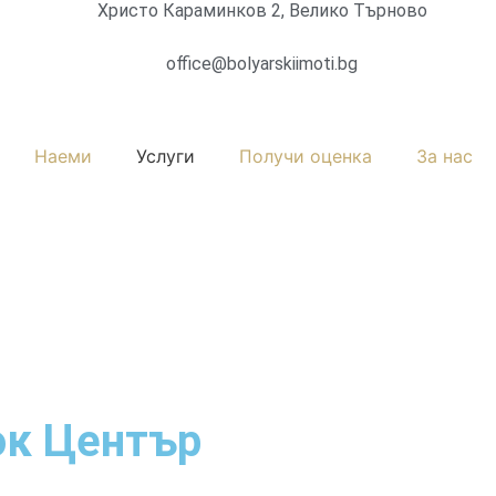
Христо Караминков 2, Велико Търново
office@bolyarskiimoti.bg
Наеми
Услуги
Получи оценка
За нас
ок Център