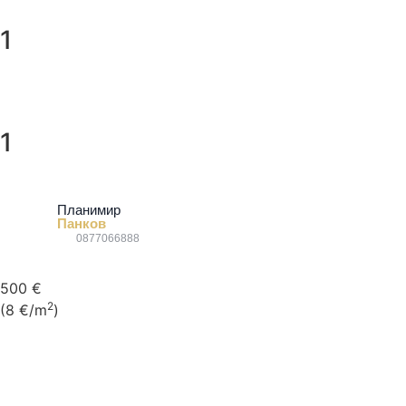
1
1
Планимир
Панков
0877066888
500 €
2
(8 €/m
)