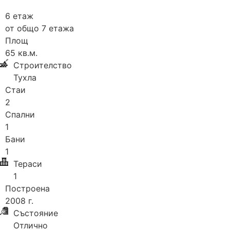
6 етаж
от общо 7 етажа
Площ
65 кв.м.
Строителство
Тухла
Стаи
2
Спални
1
Бани
1
Тераси
1
Построена
2008 г.
Състояние
Отлично