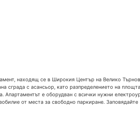
мент, находящ се в Широкия Център на Велико Търново
а сграда с асансьор, като разпределението на площта 
а. Апартаментът е оборудван с всички нужни електроур
обилие от места за свободно паркиране. Заповядайте н