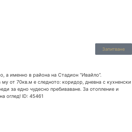
Запитване
, а именно в района на Стадион “Ивайло”.
му от 70кв.м е следното: коридор, дневна с кухненски
еди за едно чудесно пребиваване. За отопление и
а оглед! ID: 45461