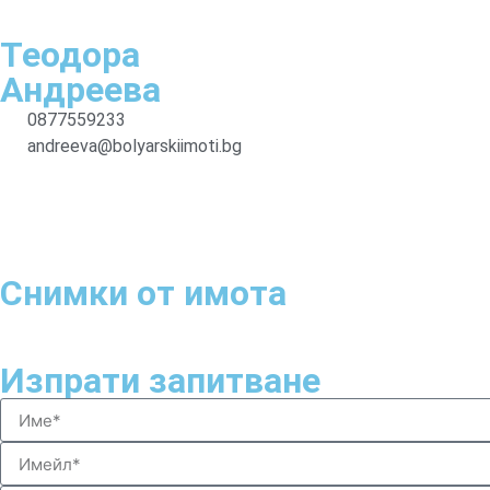
Теодора
Андреева
0877559233
andreeva@bolyarskiimoti.bg
Снимки
от имота
Изпрати
запитване