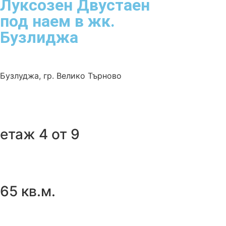
Луксозен Двустаен
под наем в жк.
Бузлиджа
Бузлуджа
,
гр. Велико Търново
етаж 4 от 9
65 кв.м.