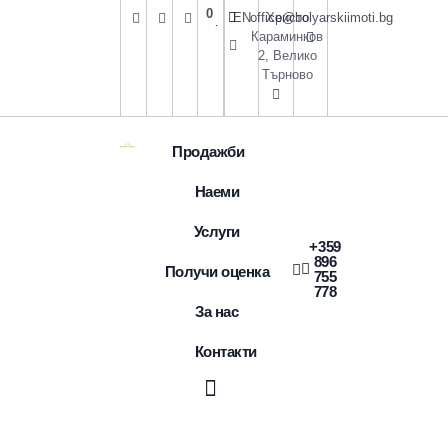
0
EN
office@bolyarskiimoti.bg
Христо
Караминков
2, Велико
Търново
Продажби
Наеми
Услуги
+359
896
Получи оценка
755
778
За нас
Контакти
Получи оценка