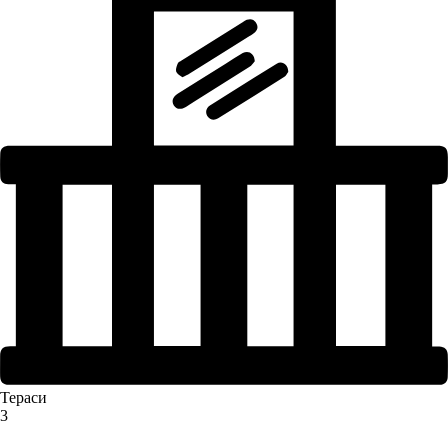
Тераси
3