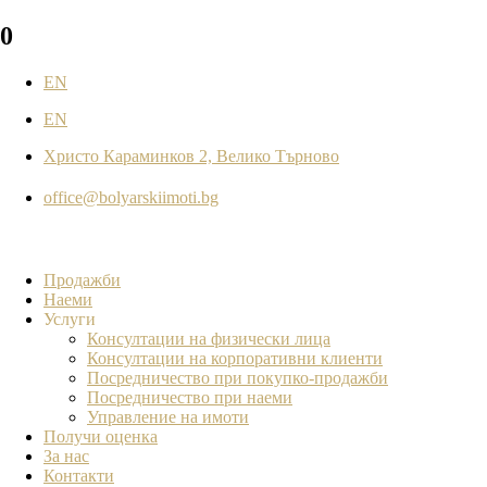
0
EN
EN
Христо Караминков 2, Велико Търново
office@bolyarskiimoti.bg
Продажби
Наеми
Услуги
Консултации на физически лица
Консултации на корпоративни клиенти
Посредничество при покупко-продажби
Посредничество при наеми
Управление на имоти
Получи оценка
За нас
Контакти