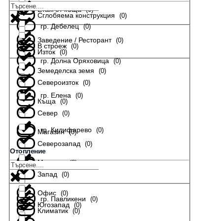
Етаж от къща
(
0
)
Сглобяема конструкция
(
0
)
гр. Дебелец
(
0
)
Заведение / Ресторант
(
0
)
В строеж
(
0
)
Изток
(
0
)
гр. Долна Оряховица
(
0
)
Земеделска земя
(
0
)
Североизток
(
0
)
гр. Елена
(
0
)
Къща
(
0
)
Север
(
0
)
гр. Килифарево
(
0
)
Магазин
(
0
)
Северозапад
(
0
)
Отопление
Мезонет
(
0
)
гр. Лясковец
(
0
)
Запад
(
0
)
Офис
(
0
)
гр. Павликени
(
0
)
Югозапад
(
0
)
Климатик
(
0
)