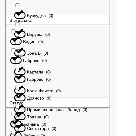
Бузлуджа
(
0
)
В страната
Варуша
(
0
)
Видин
(
0
)
Зона Б
(
0
)
Габрово
(
0
)
Картала
(
0
)
Габрово
(
0
)
Колю Фичето
(
0
)
Дряново
(
0
)
Статус
Промишлена зона - Запад
(
0
)
Трявна
(
0
)
Активна
(
0
)
Света гора
(
0
)
Добрич
(
0
)