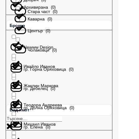
Архивирана
(
0
)
Стара част
(
0
)
Каварна
(
0
)
Брокер
Център
(
0
)
Newww Design
Чолаковци
(
0
)
Ивайло Иванов
гр. Горна Оряховица
(
0
)
Жаклин Маркова
гр. Дебелец
(
0
)
Теодора Андреева
гр. Долна Оряховица
(
0
)
Вид имот
Михаил Иванов
гр. Елена
(
0
)