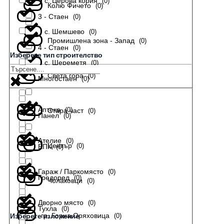
с. Церова кория
(
0
)
Колю Фичето
(
0
)
3 - Стаен
(
0
)
с. Шемшево
(
0
)
Промишлена зона - Запад
(
0
)
4 - Стаен
(
0
)
Изберете тип строителство
с. Шереметя
(
0
)
Света гора
(
0
)
Многостаен
(
0
)
Аптека
(
0
)
Стара част
(
0
)
Панел
(
0
)
Ателие
(
0
)
Център
(
0
)
ЕПК
(
0
)
Гараж / Паркомясто
(
0
)
Гредоред
(
0
)
Чолаковци
(
0
)
Дворно място
(
0
)
Тухла
(
0
)
гр. Горна Оряховица
(
0
)
Изберете изложение