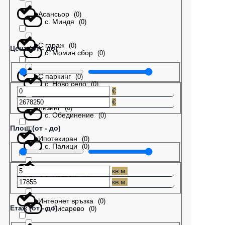
Асансьор
(
0
)
с. Миндя
(
0
)
С гараж
(
0
)
Цена (от - до)
с. Момин сбор
(
0
)
С паркинг
(
0
)
с. Ново село
(
0
)
€
€
Лизинг
(
0
)
с. Обединение
(
0
)
Площ (от - до)
Ипотекиран
(
0
)
с. Палици
(
0
)
Бартер
(
0
)
кв.м.
с. Патреш
(
0
)
кв.м.
Интернет връзка
(
0
)
Етаж (от - до)
с. Писарево
(
0
)