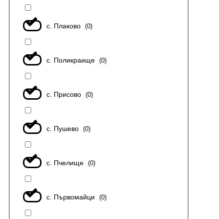
с. Плаково
(
0
)
с. Поликраище
(
0
)
с. Присово
(
0
)
с. Пушево
(
0
)
с. Пчелище
(
0
)
с. Първомайци
(
0
)