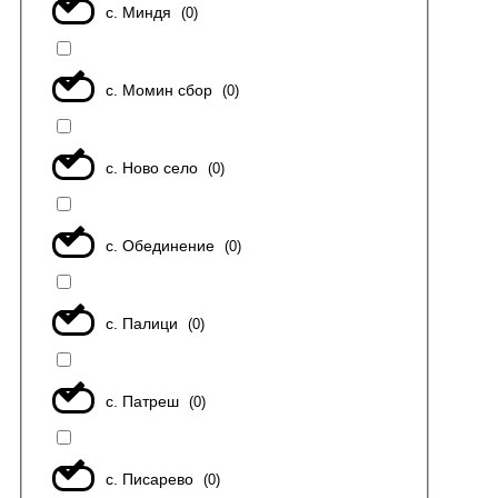
с. Миндя
(
0
)
с. Момин сбор
(
0
)
с. Ново село
(
0
)
с. Обединение
(
0
)
с. Палици
(
0
)
с. Патреш
(
0
)
с. Писарево
(
0
)