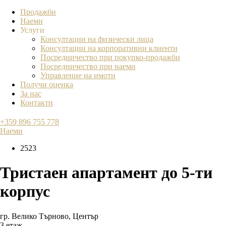
Продажби
Наеми
Услуги
Консултации на физически лица
Консултации на корпоративни клиенти
Посредничество при покупко-продажби
Посредничество при наеми
Управление на имоти
Получи оценка
За нас
Контакти
+359 896 755 778
Наеми
2523
Тристаен апартамент до 5-ти
корпус
гр. Велико Търново
,
Център
3 етаж