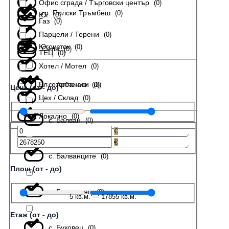
Офис сграда / Търговски център
(
0
)
гр. Полски Тръмбеш
(
0
)
Юг
(
0
)
Газ
(
0
)
Парцели / Терени
(
0
)
Югоизток
(
0
)
Села
(
0
)
ТЕЦ
(
0
)
Хотел / Мотел
(
0
)
Ел. отопление
с. Арбанаси
(
(
0
0
)
)
Цена (от - до)
Цех / Склад
(
0
)
Локално
(
0
)
с. Балван
(
0
)
€
€
с. Балванците
(
0
)
Площ (от - до)
с. Беляковец
(
0
)
5
кв.м.
—
17855
кв.м.
Етаж (от - до)
с. Буковец
(
0
)