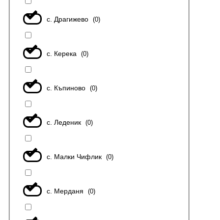
с. Драгижево
(
0
)
с. Керека
(
0
)
с. Къпиново
(
0
)
с. Леденик
(
0
)
с. Малки Чифлик
(
0
)
с. Мерданя
(
0
)