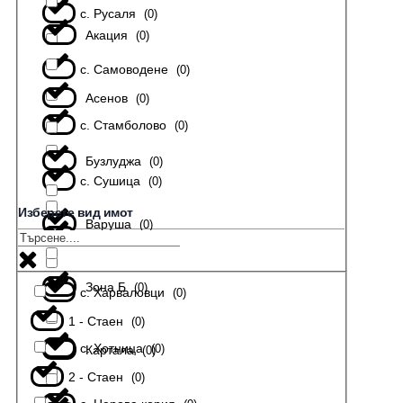
с. Русаля
(
0
)
Акация
(
0
)
с. Самоводене
(
0
)
Асенов
(
0
)
с. Стамболово
(
0
)
Бузлуджа
(
0
)
с. Сушица
(
0
)
Изберете вид имот
Варуша
(
0
)
с. Тодювци
(
0
)
Зона Б
(
0
)
с. Харваловци
(
0
)
1 - Стаен
(
0
)
с. Хотница
(
0
)
Картала
(
0
)
2 - Стаен
(
0
)