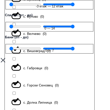
-3
етаж
—
12
етаж
Спални (от - до)
с. Бутово
(
0
)
0
—
14
с. Велчево
(
0
)
Бани (от - до)
0
—
7
с. Вишовград
(
0
)
с. Габровци
(
0
)
с. Горски Сеновец
(
0
)
с. Долна Липница
(
0
)