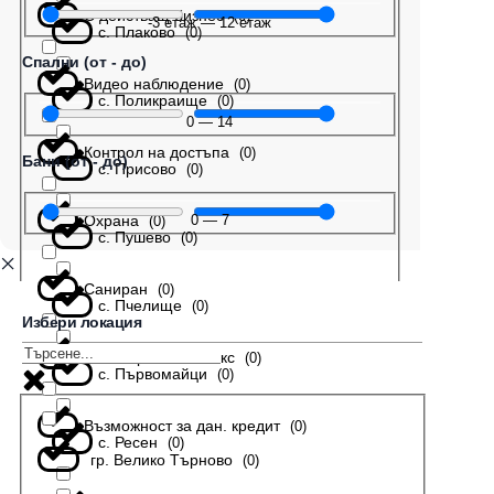
С действащ бизнес
(
0
)
-3
етаж
—
12
етаж
с. Плаково
(
0
)
Спални (от - до)
Видео наблюдение
(
0
)
с. Поликраище
(
0
)
0
—
14
Контрол на достъпа
(
0
)
Бани (от - до)
с. Присово
(
0
)
Охрана
0
—
7
(
0
)
с. Пушево
(
0
)
Саниран
(
0
)
с. Пчелище
(
0
)
Избери локация
В затворен комплекс
(
0
)
с. Първомайци
(
0
)
Възможност за дан. кредит
(
0
)
с. Ресен
(
0
)
гр. Велико Търново
(
0
)