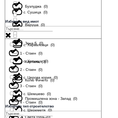
Бузлуджа
(
0
)
с. Сушица
(
0
)
Изберете вид имот
Варуша
(
0
)
с. Тодювци
(
0
)
Зона Б
(
0
)
с. Харваловци
(
0
)
1 - Стаен
(
0
)
с. Хотница
(
0
)
Картала
(
0
)
2 - Стаен
(
0
)
с. Церова кория
(
0
)
Колю Фичето
(
0
)
3 - Стаен
(
0
)
с. Шемшево
(
0
)
Промишлена зона - Запад
(
0
)
4 - Стаен
(
0
)
Изберете тип строителство
с. Шереметя
(
0
)
Света гора
(
0
)