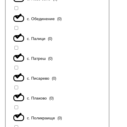
с. Обединение
(
0
)
с. Палици
(
0
)
с. Патреш
(
0
)
с. Писарево
(
0
)
с. Плаково
(
0
)
с. Поликраище
(
0
)