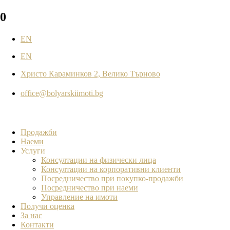
0
EN
EN
Христо Караминков 2, Велико Търново
office@bolyarskiimoti.bg
Продажби
Наеми
Услуги
Консултации на физически лица
Консултации на корпоративни клиенти
Посредничество при покупко-продажби
Посредничество при наеми
Управление на имоти
Получи оценка
За нас
Контакти