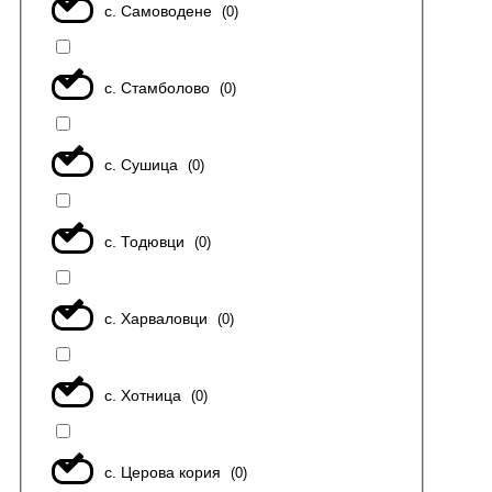
с. Самоводене
(
0
)
с. Стамболово
(
0
)
с. Сушица
(
0
)
с. Тодювци
(
0
)
с. Харваловци
(
0
)
с. Хотница
(
0
)
с. Церова кория
(
0
)