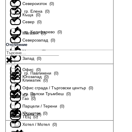
Североизток
(
0
)
гр. Елена
(
0
)
Къща
(
0
)
Север
(
0
)
гр. Килифарево
(
0
)
Магазин
(
0
)
Северозапад
(
0
)
Отопление
Мезонет
(
0
)
гр. Лясковец
(
0
)
Запад
(
0
)
Офис
(
0
)
гр. Павликени
(
0
)
Югозапад
(
0
)
Климатик
(
0
)
Офис сграда / Търговски център
(
0
)
гр. Полски Тръмбеш
(
0
)
Юг
(
0
)
Газ
(
0
)
Парцели / Терени
(
0
)
Югоизток
(
0
)
Села
(
0
)
ТЕЦ
(
0
)
Хотел / Мотел
(
0
)