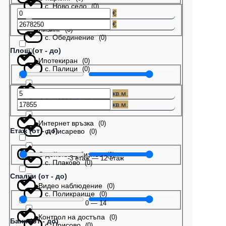
с. Ново село
(
0
)
€
€
Лизинг
(
0
)
с. Обединение
(
0
)
Площ (от - до)
Ипотекиран
(
0
)
с. Палици
(
0
)
Бартер
(
0
)
кв.м.
с. Патреш
(
0
)
кв.м.
Интернет връзка
(
0
)
Етаж (от - до)
с. Писарево
(
0
)
С действащ бизнес
(
0
)
-3
етаж
—
12
етаж
с. Плаково
(
0
)
Спални (от - до)
Видео наблюдение
(
0
)
с. Поликраище
(
0
)
0
—
14
Контрол на достъпа
(
0
)
Бани (от - до)
с. Присово
(
0
)