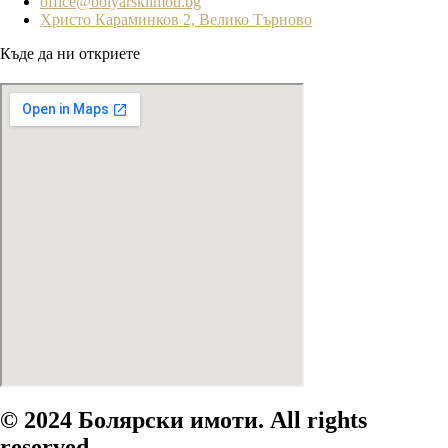
office@bolyarskiimoti.bg
Христо Караминков 2, Велико Търново
Къде да ни откриете
© 2024 Болярски имоти. All rights
reserved.