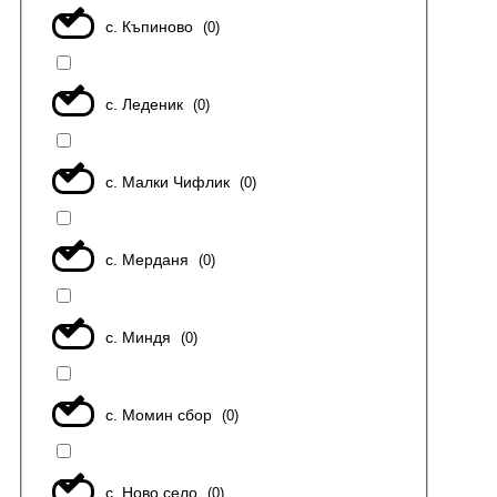
с. Къпиново
(
0
)
с. Леденик
(
0
)
с. Малки Чифлик
(
0
)
с. Мерданя
(
0
)
с. Миндя
(
0
)
с. Момин сбор
(
0
)
с. Ново село
(
0
)