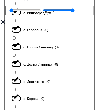
0
—
7
с. Вишовград
(
0
)
с. Габровци
(
0
)
с. Горски Сеновец
(
0
)
с. Долна Липница
(
0
)
с. Драгижево
(
0
)
с. Керека
(
0
)