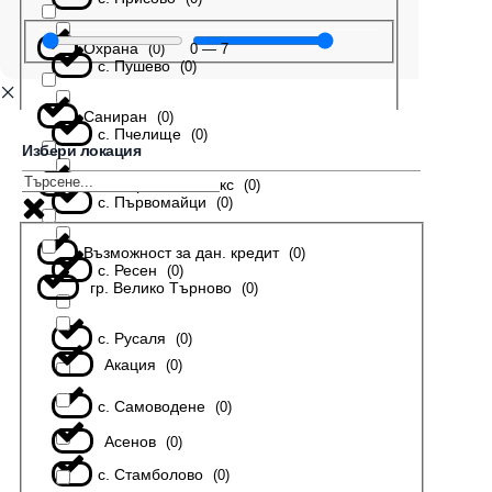
Охрана
0
—
7
(
0
)
с. Пушево
(
0
)
Саниран
(
0
)
с. Пчелище
(
0
)
Избери локация
В затворен комплекс
(
0
)
с. Първомайци
(
0
)
Възможност за дан. кредит
(
0
)
с. Ресен
(
0
)
гр. Велико Търново
(
0
)
с. Русаля
(
0
)
Акация
(
0
)
с. Самоводене
(
0
)
Асенов
(
0
)
с. Стамболово
(
0
)