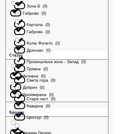
Зона Б
(
0
)
Габрово
(
0
)
Картала
(
0
)
Габрово
(
0
)
Колю Фичето
(
0
)
Дряново
(
0
)
Статус
Промишлена зона - Запад
(
0
)
Трявна
(
0
)
Активна
(
0
)
Света гора
(
0
)
Добрич
(
0
)
Архивирана
(
0
)
Стара част
(
0
)
Каварна
(
0
)
Брокер
Център
(
0
)
Newww Design