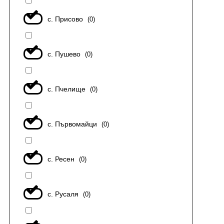
с. Присово
(
0
)
с. Пушево
(
0
)
с. Пчелище
(
0
)
с. Първомайци
(
0
)
с. Ресен
(
0
)
с. Русаля
(
0
)