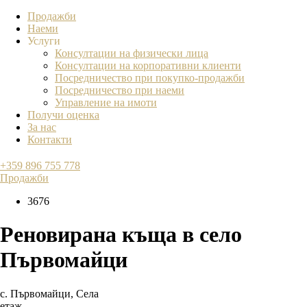
Продажби
Наеми
Услуги
Консултации на физически лица
Консултации на корпоративни клиенти
Посредничество при покупко-продажби
Посредничество при наеми
Управление на имоти
Получи оценка
За нас
Контакти
+359 896 755 778
Продажби
3676
Реновирана къща в село
Първомайци
с. Първомайци
,
Села
етаж