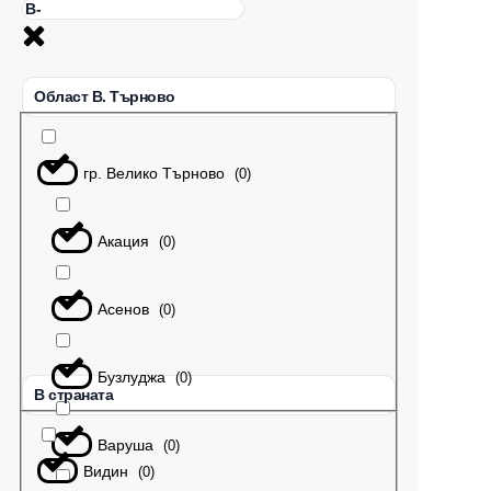
Област В. Търново
гр. Велико Търново
(
0
)
Акация
(
0
)
Асенов
(
0
)
Бузлуджа
(
0
)
В страната
Варуша
(
0
)
Видин
(
0
)