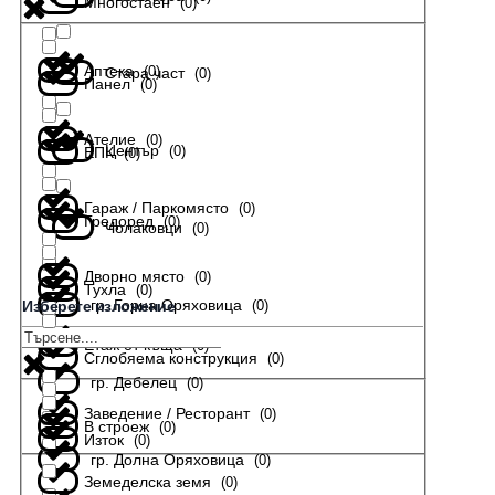
Многостаен
(
0
)
Аптека
(
0
)
Стара част
(
0
)
Панел
(
0
)
Ателие
(
0
)
Център
(
0
)
ЕПК
(
0
)
Гараж / Паркомясто
(
0
)
Гредоред
(
0
)
Чолаковци
(
0
)
Дворно място
(
0
)
Тухла
(
0
)
гр. Горна Оряховица
(
0
)
Изберете изложение
Етаж от къща
(
0
)
Сглобяема конструкция
(
0
)
гр. Дебелец
(
0
)
Заведение / Ресторант
(
0
)
В строеж
(
0
)
Изток
(
0
)
гр. Долна Оряховица
(
0
)
Земеделска земя
(
0
)