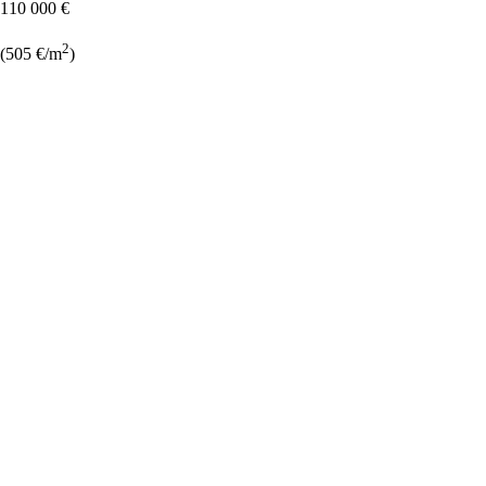
110 000 €
2
(505 €/m
)