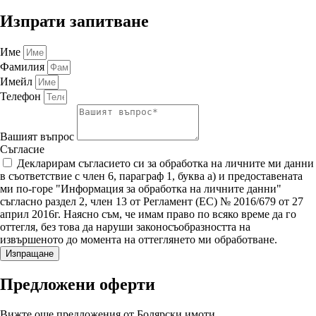
Изпрати
запитване
Име
Фамилия
Имейл
Телефон
Вашият въпрос
Съгласие
Декларирам съгласието си за обработка на личните ми данни
в съответствие с член 6, параграф 1, буква а) и предоставената
ми по-горе "Информация за обработка на личните данни"
съгласно раздел 2, член 13 от Регламент (ЕС) № 2016/679 от 27
април 2016г. Наясно съм, че имам право по всяко време да го
оттегля, без това да наруши законосъобразността на
извършеното до момента на оттеглянето ми обработване.
Изпращане
Предложени
оферти
Вижте още предложения от Болярски имоти