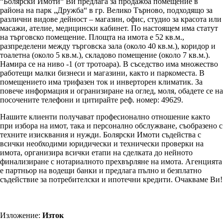
“Болярски Имоти“ Ви предлага за продажба помещение в
района на парк „Дружба“ в гр. Велико Търново, подходящо за
различни видове дейност – магазин, офис, студио за красота или
масажи, ателие, медицински кабинет. По настоящем има статут
на търговско помещение. Площта на имота е 52 кв.м.,
разпределени между търговска зала (около 40 кв.м.), коридор и
тоалетна (около 5 кв.м.), складово помещение (около 7 кв.м.).
Намира се на ниво -1 (от тротоара). В съседство има множество
работещи малки бизнеси и магазини, както и паркоместа. В
помещението има трифазен ток и инверторен климатик. За
повече информация и огранизиране на оглед, моля, обадете се на
посочените телефони и цитирайте реф. номер: 49629.
Нашите клиенти получават професионално отношение както
при избора на имот, така и персонално обслужване, съобразено с
техните изисквания и нужди. Болярски Имоти съдейства с
всички необходими юридически и технически проверки на
имота, организира всички етапи на сделката до нейното
финализиране с нотариалното прехвърляне на имота. Агенцията
е партньор на водещи банки и предлага пълно и безплатно
съдействие за потребителски и ипотечни кредити. Очакваме Ви!
Изложение:
Изток