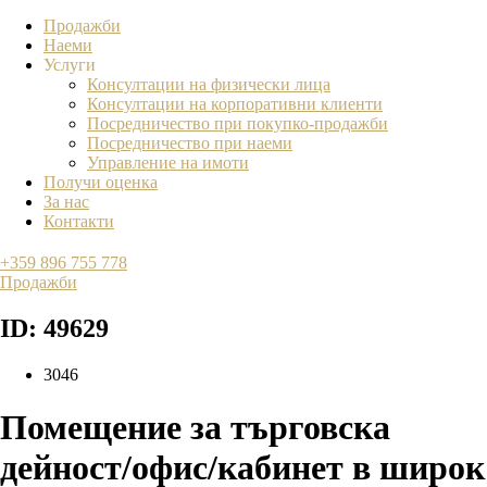
Продажби
Наеми
Услуги
Консултации на физически лица
Консултации на корпоративни клиенти
Посредничество при покупко-продажби
Посредничество при наеми
Управление на имоти
Получи оценка
За нас
Контакти
+359 896 755 778
Продажби
ID: 49629
3046
Помещение за търговска
дейност/офис/кабинет в широк