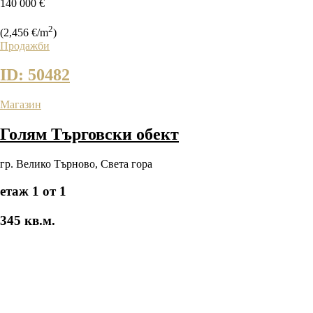
140 000 €
2
(2,456 €/m
)
Продажби
ID: 50482
Магазин
Голям Търговски обект
гр. Велико Търново
,
Света гора
етаж 1 от 1
345 кв.м.