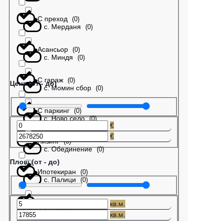
С преход
(
0
)
с. Мерданя
(
0
)
Асансьор
(
0
)
с. Миндя
(
0
)
С гараж
(
0
)
Цена (от - до)
с. Момин сбор
(
0
)
С паркинг
(
0
)
с. Ново село
(
0
)
€
€
Лизинг
(
0
)
с. Обединение
(
0
)
Площ (от - до)
Ипотекиран
(
0
)
с. Палици
(
0
)
Бартер
(
0
)
кв.м.
с. Патреш
(
0
)
кв.м.