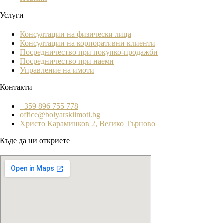
Услуги
Консултации на физически лица
Консултации на корпоративни клиенти
Посредничество при покупко-продажби
Посредничество при наеми
Управление на имоти
Контакти
+359 896 755 778
office@bolyarskiimoti.bg
Христо Караминков 2, Велико Търново
Къде да ни откриете