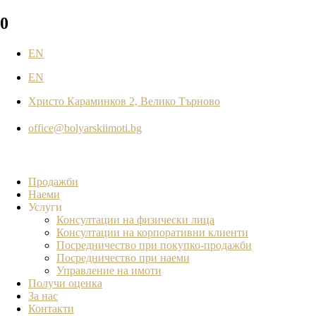
0
EN
EN
Христо Караминков 2, Велико Търново
office@bolyarskiimoti.bg
Продажби
Наеми
Услуги
Консултации на физически лица
Консултации на корпоративни клиенти
Посредничество при покупко-продажби
Посредничество при наеми
Управление на имоти
Получи оценка
За нас
Контакти