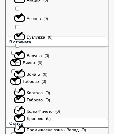
(
0
)
Асенов
(
0
)
Бузлуджа
(
0
)
В страната
Варуша
(
0
)
Видин
(
0
)
Зона Б
(
0
)
Габрово
(
0
)
Картала
(
0
)
Габрово
(
0
)
Колю Фичето
(
0
)
Дряново
(
0
)
Статус
Промишлена зона - Запад
(
0
)