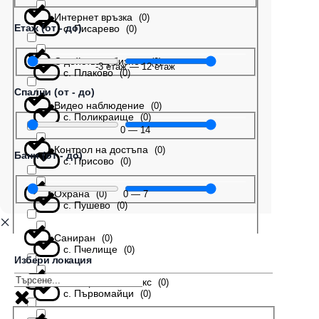
Интернет връзка
(
0
)
Етаж (от - до)
с. Писарево
(
0
)
С действащ бизнес
(
0
)
-3
етаж
—
12
етаж
с. Плаково
(
0
)
Спални (от - до)
Видео наблюдение
(
0
)
с. Поликраище
(
0
)
0
—
14
Контрол на достъпа
(
0
)
Бани (от - до)
с. Присово
(
0
)
Охрана
0
—
7
(
0
)
с. Пушево
(
0
)
Саниран
(
0
)
с. Пчелище
(
0
)
Избери локация
В затворен комплекс
(
0
)
с. Първомайци
(
0
)