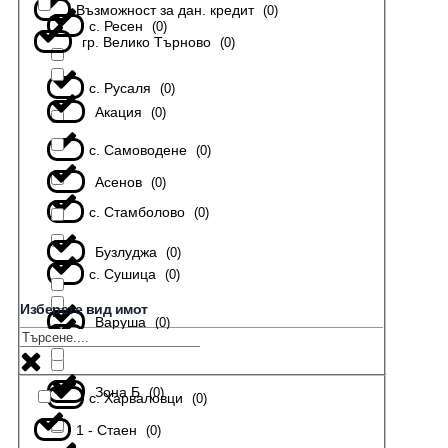
Възможност за дан. кредит
(
0
)
с. Ресен
(
0
)
гр. Велико Търново
(
0
)
с. Русаля
(
0
)
Акация
(
0
)
с. Самоводене
(
0
)
Асенов
(
0
)
с. Стамболово
(
0
)
Бузлуджа
(
0
)
с. Сушица
(
0
)
Изберете вид имот
Варуша
(
0
)
с. Тодювци
(
0
)
Зона Б
(
0
)
с. Харваловци
(
0
)
1 - Стаен
(
0
)