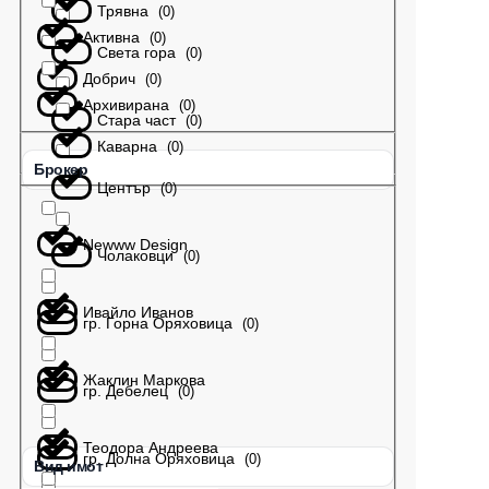
Трявна
(
0
)
Активна
(
0
)
Света гора
(
0
)
Добрич
(
0
)
Архивирана
(
0
)
Стара част
(
0
)
Каварна
(
0
)
Брокер
Център
(
0
)
Newww Design
Чолаковци
(
0
)
Ивайло Иванов
гр. Горна Оряховица
(
0
)
Жаклин Маркова
гр. Дебелец
(
0
)
Теодора Андреева
гр. Долна Оряховица
(
0
)
Вид имот