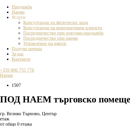
Продажби
Наеми
Услуги
Консултации на физически лица
Консултации на корпоративни клиенти
Посредничество при покупко-продажби
Посредничество при наеми
Управление на имоти
Получи оценка
За нас
Контакти
+359 896 755 778
Наеми
1507
ПОД НАЕМ търговско помеще
гр. Велико Търново
,
Център
етаж
от общо 0 етажа