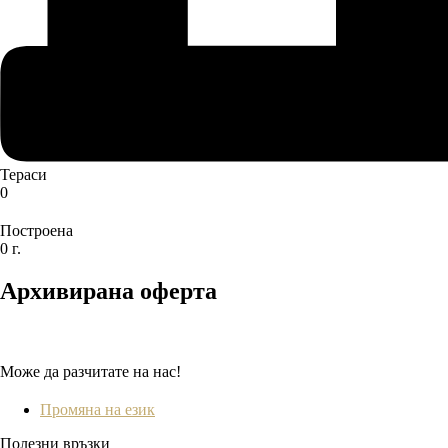
Тераси
0
Построена
0 г.
Архивирана оферта
Може да разчитате на нас!
Промяна на език
Полезни връзки