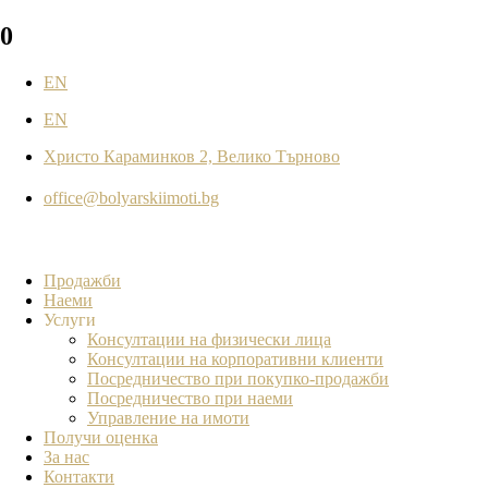
0
EN
EN
Христо Караминков 2, Велико Търново
office@bolyarskiimoti.bg
Продажби
Наеми
Услуги
Консултации на физически лица
Консултации на корпоративни клиенти
Посредничество при покупко-продажби
Посредничество при наеми
Управление на имоти
Получи оценка
За нас
Контакти