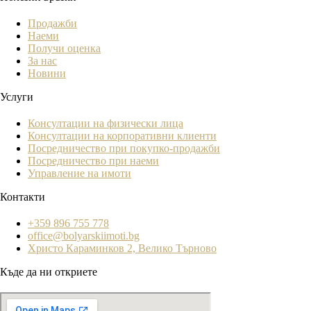
Продажби
Наеми
Получи оценка
За нас
Новини
Услуги
Консултации на физически лица
Консултации на корпоративни клиенти
Посредничество при покупко-продажби
Посредничество при наеми
Управление на имоти
Контакти
+359 896 755 778
office@bolyarskiimoti.bg
Христо Караминков 2, Велико Търново
Къде да ни откриете