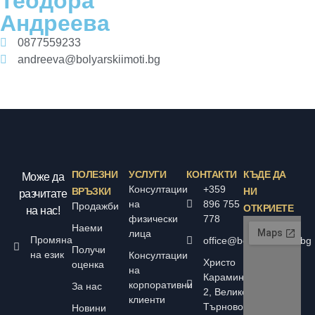
Теодора
Андреева
0877559233
andreeva@bolyarskiimoti.bg
ПОЛЕЗНИ
УСЛУГИ
КОНТАКТИ
КЪДЕ ДА
Може да
Консултации
+359
ВРЪЗКИ
НИ
разчитате
на
896 755
Продажби
ОТКРИЕТЕ
на нас!
физически
778
Наеми
лица
Промяна
office@bolyarskiimoti.bg
Получи
на език
Консултации
Христо
оценка
на
Караминков
корпоративни
За нас
2, Велико
клиенти
Търново
Новини