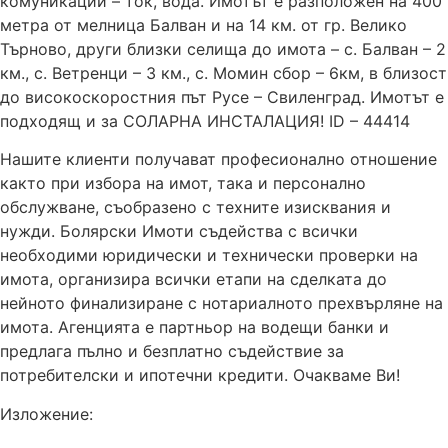
комуникации – ток, вода. Имотът е разположен на 400
метра от мелница Балван и на 14 км. от гр. Велико
Търново, други близки селища до имота – с. Балван – 2
км., с. Ветренци – 3 км., с. Момин сбор – 6км, в близост
до високоскоростния път Русе – Свиленград. Имотът е
подходящ и за СОЛАРНА ИНСТАЛАЦИЯ! ID – 44414
Нашите клиенти получават професионално отношение
както при избора на имот, така и персонално
обслужване, съобразено с техните изисквания и
нужди. Болярски Имоти съдейства с всички
необходими юридически и технически проверки на
имота, организира всички етапи на сделката до
нейното финализиране с нотариалното прехвърляне на
имота. Агенцията е партньор на водещи банки и
предлага пълно и безплатно съдействие за
потребителски и ипотечни кредити. Очакваме Ви!
Изложение: