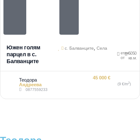
Южен голям
,
с. Балванците
Села
етаж
5050
парцел в с.
от
кв.м.
Балванците
45 000 €
Теодора
2
Андреева
(9 €/m
)
0877559233