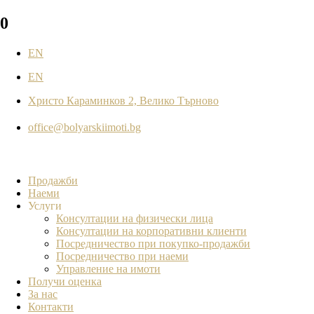
0
EN
EN
Христо Караминков 2, Велико Търново
office@bolyarskiimoti.bg
Продажби
Наеми
Услуги
Консултации на физически лица
Консултации на корпоративни клиенти
Посредничество при покупко-продажби
Посредничество при наеми
Управление на имоти
Получи оценка
За нас
Контакти