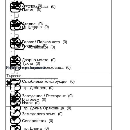
Аптека
(
0
)
Стара част
(
0
)
Панел
(
0
)
Ателие
(
0
)
Център
(
0
)
ЕПК
(
0
)
Гараж / Паркомясто
(
0
)
Гредоред
(
0
)
Чолаковци
(
0
)
Дворно място
(
0
)
Тухла
(
0
)
гр. Горна Оряховица
(
0
)
Изберете изложение
Етаж от къща
(
0
)
Сглобяема конструкция
(
0
)
гр. Дебелец
(
0
)
Заведение / Ресторант
(
0
)
В строеж
(
0
)
Изток
(
0
)
гр. Долна Оряховица
(
0
)
Земеделска земя
(
0
)
Североизток
(
0
)
гр. Елена
(
0
)