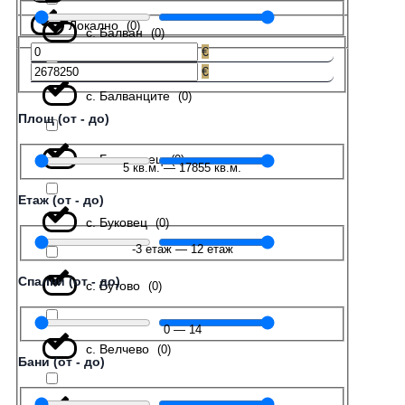
Локално
(
0
)
с. Балван
(
0
)
€
€
с. Балванците
(
0
)
Площ (от - до)
с. Беляковец
(
0
)
5
кв.м.
—
17855
кв.м.
Етаж (от - до)
с. Буковец
(
0
)
-3
етаж
—
12
етаж
Спални (от - до)
с. Бутово
(
0
)
0
—
14
с. Велчево
(
0
)
Бани (от - до)