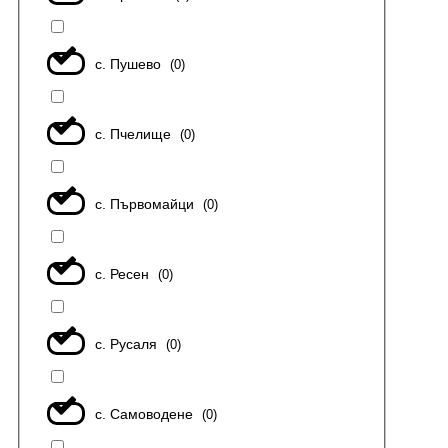
с. Пушево
(
0
)
с. Пчелище
(
0
)
с. Първомайци
(
0
)
с. Ресен
(
0
)
с. Русаля
(
0
)
с. Самоводене
(
0
)