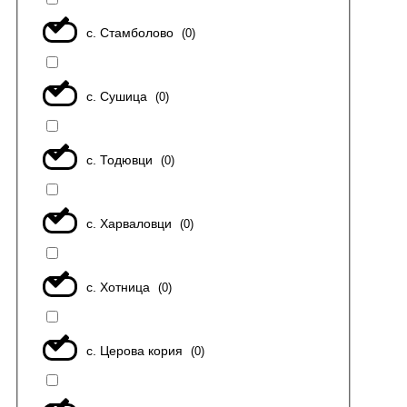
с. Стамболово
(
0
)
с. Сушица
(
0
)
с. Тодювци
(
0
)
с. Харваловци
(
0
)
с. Хотница
(
0
)
с. Церова кория
(
0
)