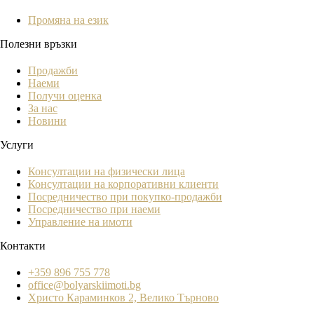
Промяна на език
Полезни връзки
Продажби
Наеми
Получи оценка
За нас
Новини
Услуги
Консултации на физически лица
Консултации на корпоративни клиенти
Посредничество при покупко-продажби
Посредничество при наеми
Управление на имоти
Контакти
+359 896 755 778
office@bolyarskiimoti.bg
Христо Караминков 2, Велико Търново