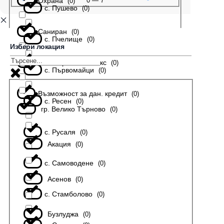
Охрана
0
—
7
(
0
)
с. Пушево
(
0
)
Саниран
(
0
)
с. Пчелище
(
0
)
Избери локация
В затворен комплекс
(
0
)
с. Първомайци
(
0
)
Възможност за дан. кредит
(
0
)
с. Ресен
(
0
)
гр. Велико Търново
(
0
)
с. Русаля
(
0
)
Акация
(
0
)
с. Самоводене
(
0
)
Асенов
(
0
)
с. Стамболово
(
0
)
Бузлуджа
(
0
)