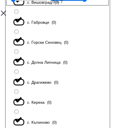
0
—
7
с. Вишовград
(
0
)
с. Габровци
(
0
)
с. Горски Сеновец
(
0
)
с. Долна Липница
(
0
)
с. Драгижево
(
0
)
с. Керека
(
0
)
с. Къпиново
(
0
)