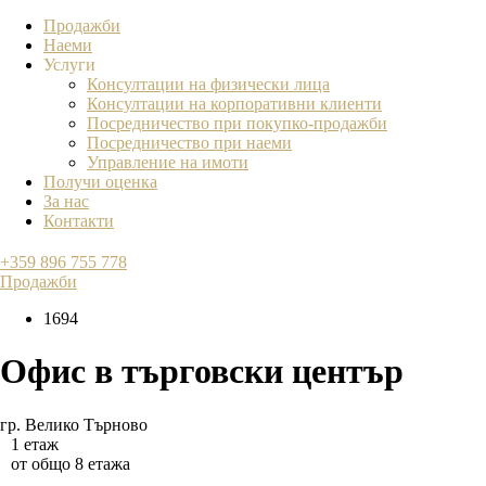
Продажби
Наеми
Услуги
Консултации на физически лица
Консултации на корпоративни клиенти
Посредничество при покупко-продажби
Посредничество при наеми
Управление на имоти
Получи оценка
За нас
Контакти
+359 896 755 778
Продажби
1694
Офис в търговски център
гр. Велико Търново
1 етаж
от общо 8 етажа