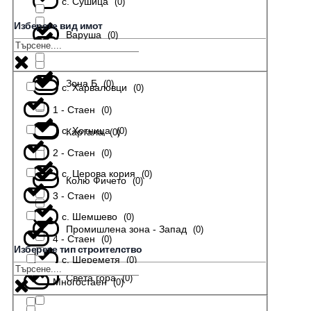
с. Сушица
(
0
)
Изберете вид имот
Варуша
(
0
)
с. Тодювци
(
0
)
Зона Б
(
0
)
с. Харваловци
(
0
)
1 - Стаен
(
0
)
с. Хотница
(
0
)
Картала
(
0
)
2 - Стаен
(
0
)
с. Церова кория
(
0
)
Колю Фичето
(
0
)
3 - Стаен
(
0
)
с. Шемшево
(
0
)
Промишлена зона - Запад
(
0
)
4 - Стаен
(
0
)
Изберете тип строителство
с. Шереметя
(
0
)
Света гора
(
0
)
Многостаен
(
0
)