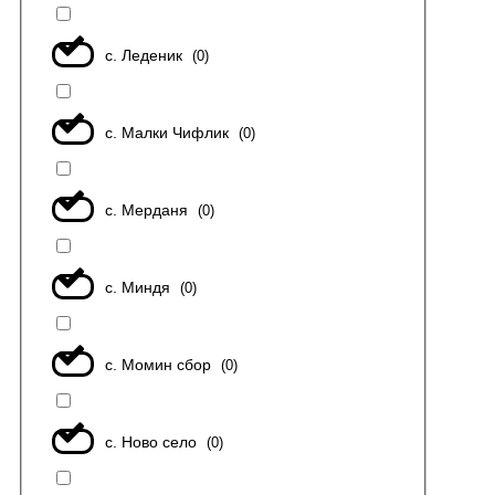
с. Леденик
(
0
)
с. Малки Чифлик
(
0
)
с. Мерданя
(
0
)
с. Миндя
(
0
)
с. Момин сбор
(
0
)
с. Ново село
(
0
)