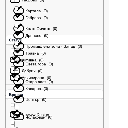
Габрово
(
0
)
Картала
(
0
)
Габрово
(
0
)
Колю Фичето
(
0
)
Дряново
(
0
)
Статус
Промишлена зона - Запад
(
0
)
Трявна
(
0
)
Активна
(
0
)
Света гора
(
0
)
Добрич
(
0
)
Архивирана
(
0
)
Стара част
(
0
)
Каварна
(
0
)
Брокер
Център
(
0
)
Newww Design
Чолаковци
(
0
)