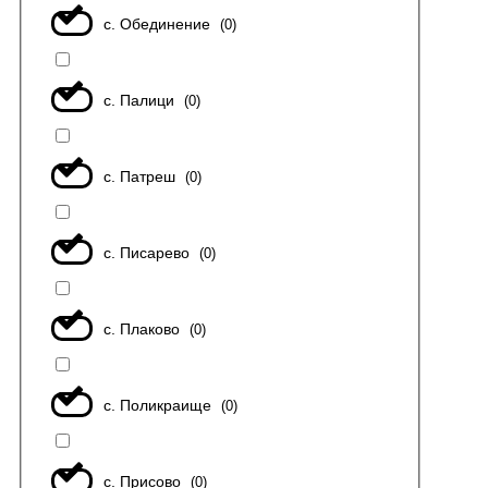
с. Обединение
(
0
)
с. Палици
(
0
)
с. Патреш
(
0
)
с. Писарево
(
0
)
с. Плаково
(
0
)
с. Поликраище
(
0
)
с. Присово
(
0
)