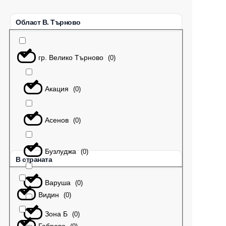
Област В. Търново
гр. Велико Търново
(
0
)
Акация
(
0
)
Асенов
(
0
)
Бузлуджа
(
0
)
В страната
Варуша
(
0
)
Видин
(
0
)
Зона Б
(
0
)