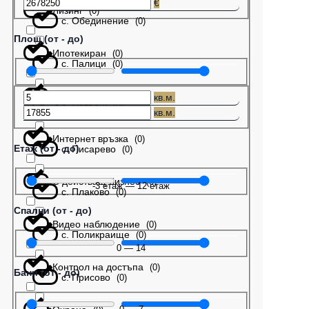
€
Лизинг
(
0
)
с. Обединение
(
0
)
Площ (от - до)
Ипотекиран
(
0
)
с. Палици
(
0
)
Бартер
(
0
)
кв.м.
с. Патреш
(
0
)
кв.м.
Интернет връзка
(
0
)
Етаж (от - до)
с. Писарево
(
0
)
С действащ бизнес
(
0
)
-3
етаж
—
12
етаж
с. Плаково
(
0
)
Спални (от - до)
Видео наблюдение
(
0
)
с. Поликраище
(
0
)
0
—
14
Контрол на достъпа
(
0
)
Бани (от - до)
с. Присово
(
0
)