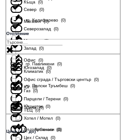
Къща
(
0
)
Север
(
0
)
гр. Килифарево
(
0
)
Магазин
(
0
)
Северозапад
(
0
)
Отопление
Мезонет
(
0
)
гр. Лясковец
(
0
)
Запад
(
0
)
Офис
(
0
)
гр. Павликени
(
0
)
Югозапад
(
0
)
Климатик
(
0
)
Офис сграда / Търговски център
(
0
)
гр. Полски Тръмбеш
(
0
)
Юг
(
0
)
Газ
(
0
)
Парцели / Терени
(
0
)
Югоизток
(
0
)
Села
(
0
)
ТЕЦ
(
0
)
Хотел / Мотел
(
0
)
Ел. отопление
с. Арбанаси
(
(
0
0
)
)
Цена (от - до)
Цех / Склад
(
0
)