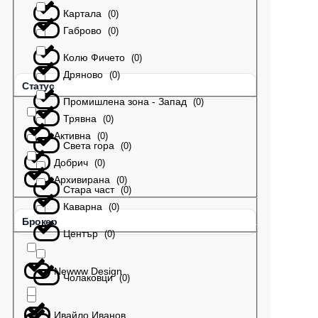
Картала
(
0
)
Габрово
(
0
)
Колю Фичето
(
0
)
Дряново
(
0
)
Статус
Промишлена зона - Запад
(
0
)
Трявна
(
0
)
Активна
(
0
)
Света гора
(
0
)
Добрич
(
0
)
Архивирана
(
0
)
Стара част
(
0
)
Каварна
(
0
)
Брокер
Център
(
0
)
Newww Design
Чолаковци
(
0
)
Ивайло Иванов