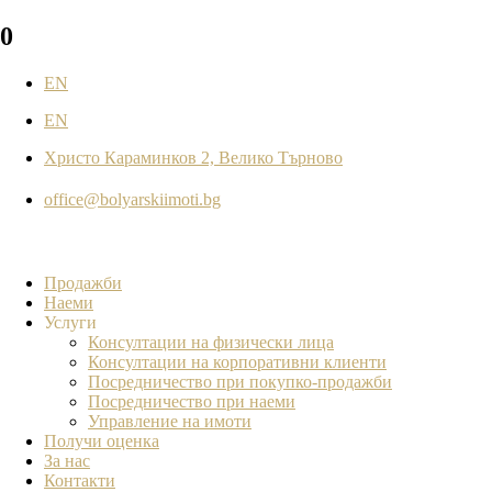
0
EN
EN
Христо Караминков 2, Велико Търново
office@bolyarskiimoti.bg
Продажби
Наеми
Услуги
Консултации на физически лица
Консултации на корпоративни клиенти
Посредничество при покупко-продажби
Посредничество при наеми
Управление на имоти
Получи оценка
За нас
Контакти