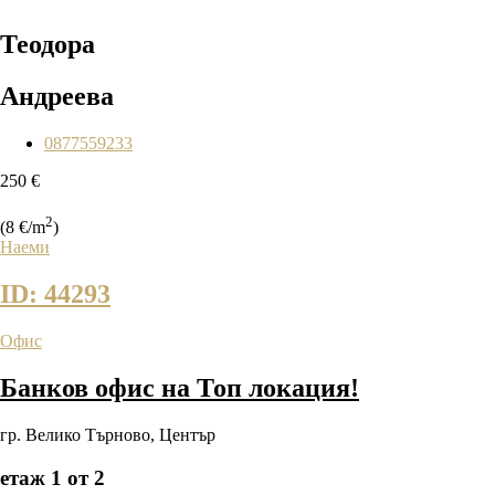
Теодора
Андреева
0877559233
250 €
2
(8 €/m
)
Наеми
ID: 44293
Офис
Банков офис на Топ локация!
гр. Велико Търново
,
Център
етаж 1 от 2