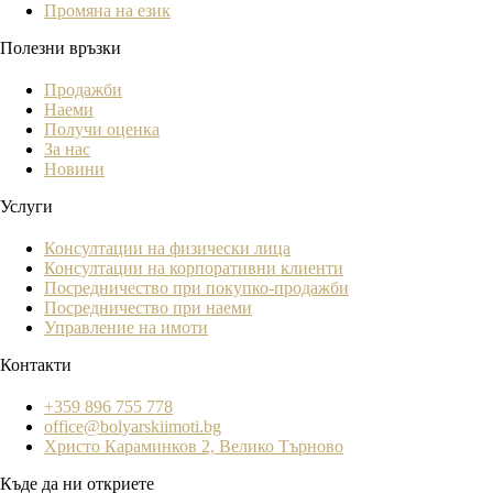
Промяна на език
Полезни връзки
Продажби
Наеми
Получи оценка
За нас
Новини
Услуги
Консултации на физически лица
Консултации на корпоративни клиенти
Посредничество при покупко-продажби
Посредничество при наеми
Управление на имоти
Контакти
+359 896 755 778
office@bolyarskiimoti.bg
Христо Караминков 2, Велико Търново
Къде да ни откриете