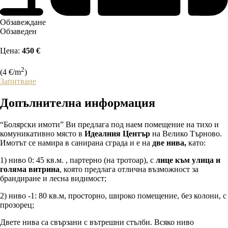
Обзавеждане
Обзаведен
Цена:
450 €
2
(4 €/m
)
Запитване
Допълнителна
информация
“Болярски имоти” Ви предлага под наем помещение на тихо и
комуникативно място в
Идеалния Център
на Велико Търново.
Имотът се намира в санирана сграда и е на
две нива,
като:
1) ниво 0: 45 кв.м. , партерно (на тротоар), с
лице към улица и
голяма витрина
, която предлага отлична възможност за
брандиране и лесна видимост;
2) ниво -1: 80 кв.м, просторно, широко помещение, без колони, с
прозорец;
Двете нива са свързани с вътрешни стълби. Всяко ниво