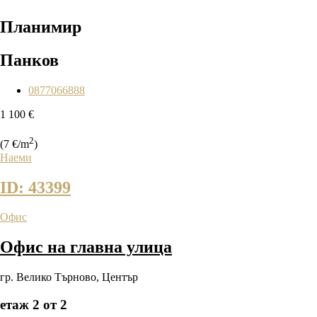
Планимир
Панков
0877066888
1 100 €
2
(7 €/m
)
Наеми
ID: 43399
Офис
Офис на главна улица
гр. Велико Търново
,
Център
етаж 2 от 2