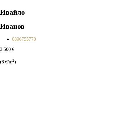
Ивайло
Иванов
0896755778
3 500 €
2
(6 €/m
)