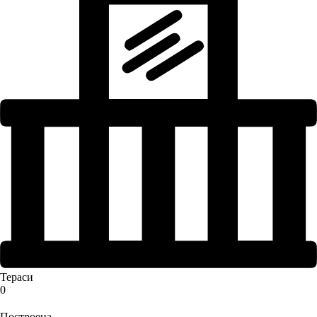
Тераси
0
Построена