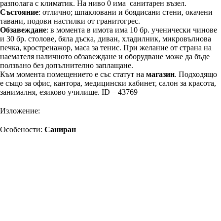
разполага с климатик. На ниво 0 има санитарен възел.
Състояние
: отлично; шпакловани и боядисани стени, окачени
тавани, подови настилки от гранитогрес.
Обзавеждане
: в момента в имота има 10 бр. ученически чинове
и 30 бр. столове, бяла дъска, диван, хладилник, микровълнова
печка, кростренажор, маса за тенис. При желание от страна на
наемателя наличното обзавеждане и оборудване може да бъде
ползвано без допълнително заплащане.
Към момента помещението е със статут на
магазин
. Подходящо
е също за офис, кантора, медицински кабинет, салон за красота,
занималня, езиково училище. ID – 43769
Изложение:
Особености:
Саниран