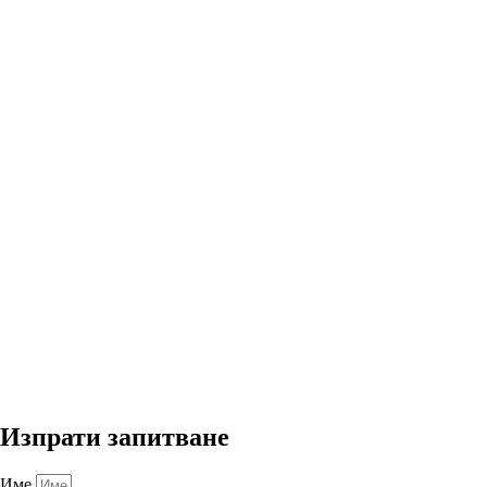
Изпрати
запитване
Име