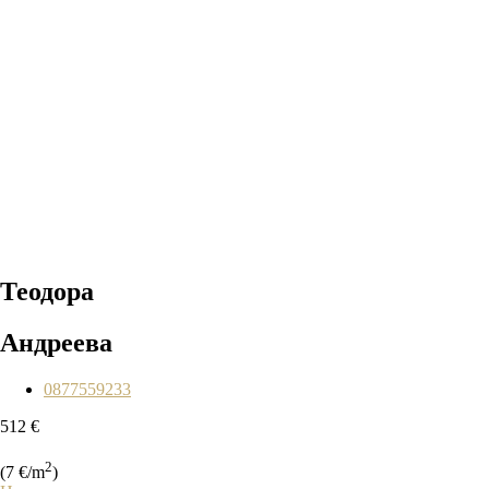
Теодора
Андреева
0877559233
512 €
2
(7 €/m
)