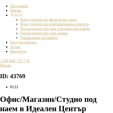
Продажби
Наеми
Услуги
Консултации на физически лица
Консултации на корпоративни клиенти
Посредничество при покупко-продажби
Посредничество при наеми
Управление на имоти
Получи оценка
За нас
Контакти
+359 896 755 778
Наеми
ID: 43769
8133
Офис/Магазин/Студио под
наем в Идеален Център