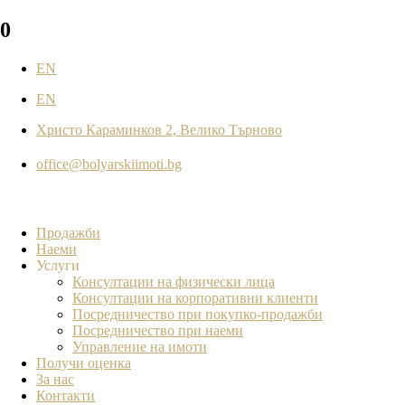
0
EN
EN
Христо Караминков 2, Велико Търново
office@bolyarskiimoti.bg
Продажби
Наеми
Услуги
Консултации на физически лица
Консултации на корпоративни клиенти
Посредничество при покупко-продажби
Посредничество при наеми
Управление на имоти
Получи оценка
За нас
Контакти