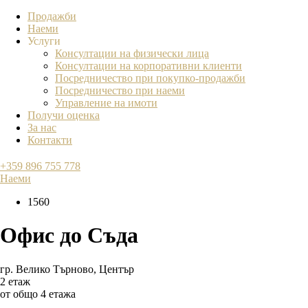
Продажби
Наеми
Услуги
Консултации на физически лица
Консултации на корпоративни клиенти
Посредничество при покупко-продажби
Посредничество при наеми
Управление на имоти
Получи оценка
За нас
Контакти
+359 896 755 778
Наеми
1560
Офис до Съда
гр. Велико Търново
,
Център
2 етаж
от общо 4 етажа