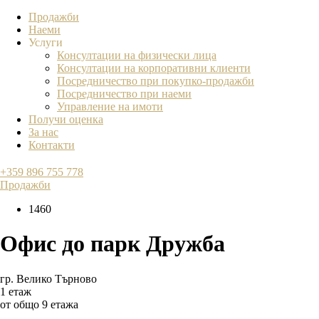
Продажби
Наеми
Услуги
Консултации на физически лица
Консултации на корпоративни клиенти
Посредничество при покупко-продажби
Посредничество при наеми
Управление на имоти
Получи оценка
За нас
Контакти
+359 896 755 778
Продажби
1460
Офис до парк Дружба
гр. Велико Търново
1 етаж
от общо 9 етажа