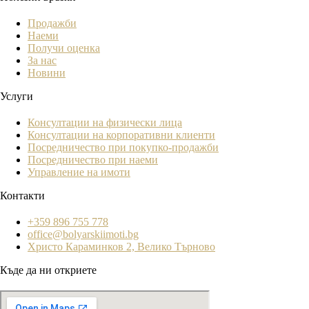
Продажби
Наеми
Получи оценка
За нас
Новини
Услуги
Консултации на физически лица
Консултации на корпоративни клиенти
Посредничество при покупко-продажби
Посредничество при наеми
Управление на имоти
Контакти
+359 896 755 778
office@bolyarskiimoti.bg
Христо Караминков 2, Велико Търново
Къде да ни откриете