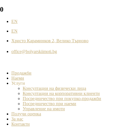
0
EN
EN
Христо Караминков 2, Велико Търново
office@bolyarskiimoti.bg
Продажби
Наеми
Услуги
Консултации на физически лица
Консултации на корпоративни клиенти
Посредничество при покупко-продажби
Посредничество при наеми
Управление на имоти
Получи оценка
За нас
Контакти