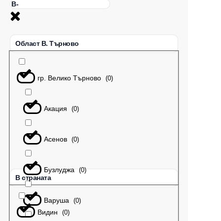
Област В. Търново
гр. Велико Търново
(
0
)
Акация
(
0
)
Асенов
(
0
)
Бузлуджа
(
0
)
В страната
Варуша
(
0
)
Видин
(
0
)