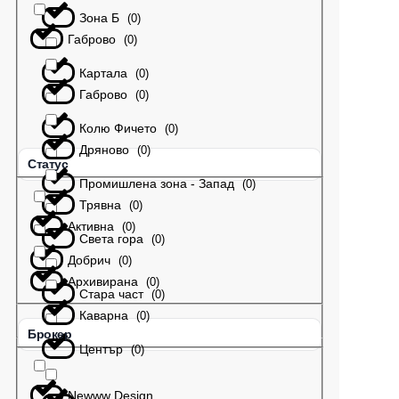
Зона Б
(
0
)
Габрово
(
0
)
Картала
(
0
)
Габрово
(
0
)
Колю Фичето
(
0
)
Дряново
(
0
)
Статус
Промишлена зона - Запад
(
0
)
Трявна
(
0
)
Активна
(
0
)
Света гора
(
0
)
Добрич
(
0
)
Архивирана
(
0
)
Стара част
(
0
)
Каварна
(
0
)
Брокер
Център
(
0
)
Newww Design