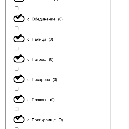
с. Обединение
(
0
)
с. Палици
(
0
)
с. Патреш
(
0
)
с. Писарево
(
0
)
с. Плаково
(
0
)
с. Поликраище
(
0
)