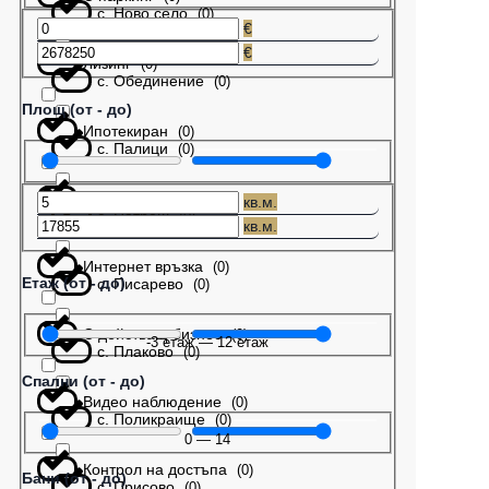
с. Ново село
(
0
)
€
€
Лизинг
(
0
)
с. Обединение
(
0
)
Площ (от - до)
Ипотекиран
(
0
)
с. Палици
(
0
)
Бартер
(
0
)
кв.м.
с. Патреш
(
0
)
кв.м.
Интернет връзка
(
0
)
Етаж (от - до)
с. Писарево
(
0
)
С действащ бизнес
(
0
)
-3
етаж
—
12
етаж
с. Плаково
(
0
)
Спални (от - до)
Видео наблюдение
(
0
)
с. Поликраище
(
0
)
0
—
14
Контрол на достъпа
(
0
)
Бани (от - до)
с. Присово
(
0
)