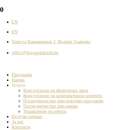
0
EN
EN
Христо Караминков 2, Велико Търново
office@bolyarskiimoti.bg
Продажби
Наеми
Услуги
Консултации на физически лица
Консултации на корпоративни клиенти
Посредничество при покупко-продажби
Посредничество при наеми
Управление на имоти
Получи оценка
За нас
Контакти