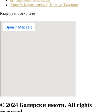
office@bolyarskiimoti.bg
Христо Караминков 2, Велико Търново
Къде да ни откриете
© 2024 Болярски имоти. All rights
reserved.