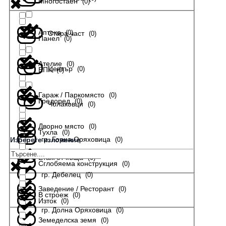
Многостаен
(
0
)
Аптека
(
0
)
Стара част
(
0
)
Панел
(
0
)
Ателие
(
0
)
Център
(
0
)
ЕПК
(
0
)
Гараж / Паркомясто
(
0
)
Гредоред
(
0
)
Чолаковци
(
0
)
Дворно място
(
0
)
Тухла
(
0
)
гр. Горна Оряховица
(
0
)
Изберете изложение
Етаж от къща
(
0
)
Сглобяема конструкция
(
0
)
гр. Дебелец
(
0
)
Заведение / Ресторант
(
0
)
В строеж
(
0
)
Изток
(
0
)
гр. Долна Оряховица
(
0
)
Земеделска земя
(
0
)