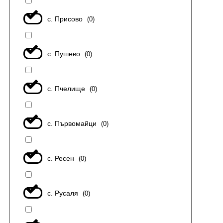
с. Присово
(
0
)
с. Пушево
(
0
)
с. Пчелище
(
0
)
с. Първомайци
(
0
)
с. Ресен
(
0
)
с. Русаля
(
0
)