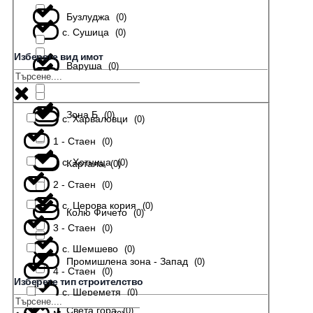
Бузлуджа
(
0
)
с. Сушица
(
0
)
Изберете вид имот
Варуша
(
0
)
с. Тодювци
(
0
)
Зона Б
(
0
)
с. Харваловци
(
0
)
1 - Стаен
(
0
)
с. Хотница
(
0
)
Картала
(
0
)
2 - Стаен
(
0
)
с. Церова кория
(
0
)
Колю Фичето
(
0
)
3 - Стаен
(
0
)
с. Шемшево
(
0
)
Промишлена зона - Запад
(
0
)
4 - Стаен
(
0
)
Изберете тип строителство
с. Шереметя
(
0
)
Света гора
(
0
)