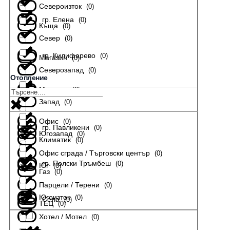
Североизток
(
0
)
гр. Елена
(
0
)
Къща
(
0
)
Север
(
0
)
гр. Килифарево
(
0
)
Магазин
(
0
)
Северозапад
(
0
)
Отопление
Мезонет
(
0
)
гр. Лясковец
(
0
)
Запад
(
0
)
Офис
(
0
)
гр. Павликени
(
0
)
Югозапад
(
0
)
Климатик
(
0
)
Офис сграда / Търговски център
(
0
)
гр. Полски Тръмбеш
(
0
)
Юг
(
0
)
Газ
(
0
)
Парцели / Терени
(
0
)
Югоизток
(
0
)
Села
(
0
)
ТЕЦ
(
0
)
Хотел / Мотел
(
0
)