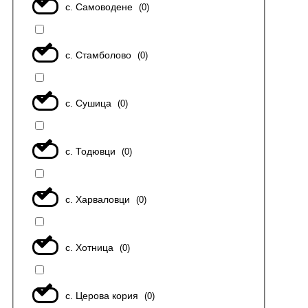
с. Самоводене
(
0
)
с. Стамболово
(
0
)
с. Сушица
(
0
)
с. Тодювци
(
0
)
с. Харваловци
(
0
)
с. Хотница
(
0
)
с. Церова кория
(
0
)