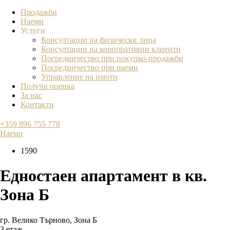
Продажби
Наеми
Услуги
Консултации на физически лица
Консултации на корпоративни клиенти
Посредничество при покупко-продажби
Посредничество при наеми
Управление на имоти
Получи оценка
За нас
Контакти
+359 896 755 778
Наеми
1590
Едностаен апартамент в кв.
Зона Б
гр. Велико Търново
,
Зона Б
3 етаж