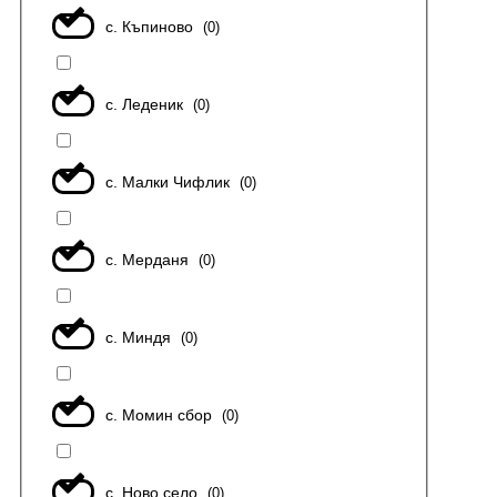
с. Къпиново
(
0
)
с. Леденик
(
0
)
с. Малки Чифлик
(
0
)
с. Мерданя
(
0
)
с. Миндя
(
0
)
с. Момин сбор
(
0
)
с. Ново село
(
0
)