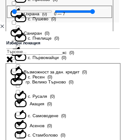
Охрана
0
—
7
(
0
)
с. Пушево
(
0
)
Саниран
(
0
)
с. Пчелище
(
0
)
Избери локация
В затворен комплекс
(
0
)
с. Първомайци
(
0
)
Възможност за дан. кредит
(
0
)
с. Ресен
(
0
)
гр. Велико Търново
(
0
)
с. Русаля
(
0
)
Акация
(
0
)
с. Самоводене
(
0
)
Асенов
(
0
)
с. Стамболово
(
0
)