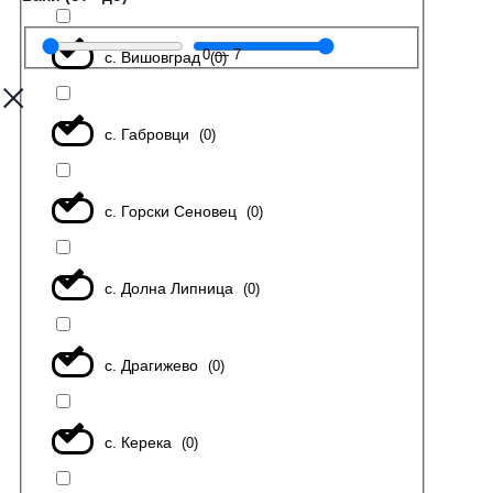
0
—
7
с. Вишовград
(
0
)
с. Габровци
(
0
)
с. Горски Сеновец
(
0
)
с. Долна Липница
(
0
)
с. Драгижево
(
0
)
с. Керека
(
0
)