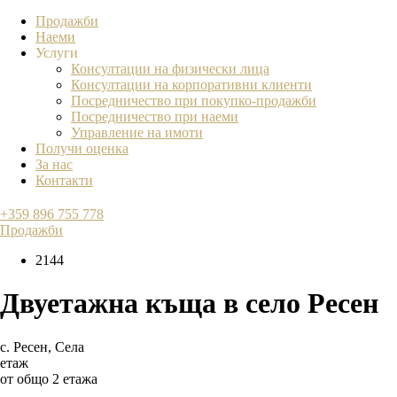
Продажби
Наеми
Услуги
Консултации на физически лица
Консултации на корпоративни клиенти
Посредничество при покупко-продажби
Посредничество при наеми
Управление на имоти
Получи оценка
За нас
Контакти
+359 896 755 778
Продажби
2144
Двуетажна къща в село Ресен
с. Ресен
,
Села
етаж
от общо 2 етажа