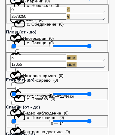
С паркинг
(
0
)
с. Ново село
(
0
)
€
€
Лизинг
(
0
)
с. Обединение
(
0
)
Площ (от - до)
Ипотекиран
(
0
)
с. Палици
(
0
)
Бартер
(
0
)
кв.м.
с. Патреш
(
0
)
кв.м.
Интернет връзка
(
0
)
Етаж (от - до)
с. Писарево
(
0
)
С действащ бизнес
(
0
)
-3
етаж
—
12
етаж
с. Плаково
(
0
)
Спални (от - до)
Видео наблюдение
(
0
)
с. Поликраище
(
0
)
0
—
14
Контрол на достъпа
(
0
)
Бани (от - до)