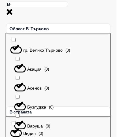
Област В. Търново
гр. Велико Търново
(
0
)
Акация
(
0
)
Асенов
(
0
)
Бузлуджа
(
0
)
В страната
Варуша
(
0
)
Видин
(
0
)