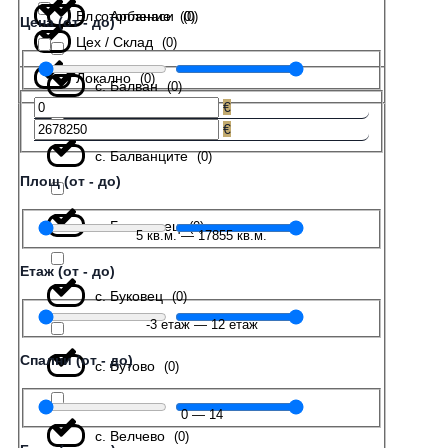
Ел. отопление
с. Арбанаси
(
(
0
0
)
)
Цена (от - до)
Цех / Склад
(
0
)
Локално
(
0
)
с. Балван
(
0
)
€
€
с. Балванците
(
0
)
Площ (от - до)
с. Беляковец
(
0
)
5
кв.м.
—
17855
кв.м.
Етаж (от - до)
с. Буковец
(
0
)
-3
етаж
—
12
етаж
Спални (от - до)
с. Бутово
(
0
)
0
—
14
с. Велчево
(
0
)