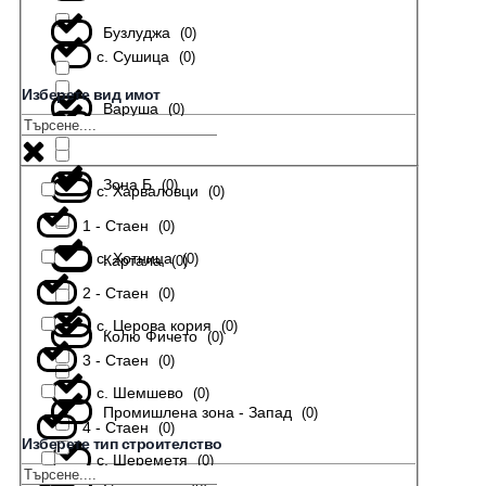
Бузлуджа
(
0
)
с. Сушица
(
0
)
Изберете вид имот
Варуша
(
0
)
с. Тодювци
(
0
)
Зона Б
(
0
)
с. Харваловци
(
0
)
1 - Стаен
(
0
)
с. Хотница
(
0
)
Картала
(
0
)
2 - Стаен
(
0
)
с. Церова кория
(
0
)
Колю Фичето
(
0
)
3 - Стаен
(
0
)
с. Шемшево
(
0
)
Промишлена зона - Запад
(
0
)
4 - Стаен
(
0
)
Изберете тип строителство
с. Шереметя
(
0
)