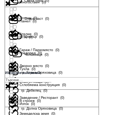
Света гора
(
0
)
Многостаен
(
0
)
Аптека
(
0
)
Стара част
(
0
)
Панел
(
0
)
Ателие
(
0
)
Център
(
0
)
ЕПК
(
0
)
Гараж / Паркомясто
(
0
)
Гредоред
(
0
)
Чолаковци
(
0
)
Дворно място
(
0
)
Тухла
(
0
)
гр. Горна Оряховица
(
0
)
Изберете изложение
Етаж от къща
(
0
)
Сглобяема конструкция
(
0
)
гр. Дебелец
(
0
)
Заведение / Ресторант
(
0
)
В строеж
(
0
)
Изток
(
0
)
гр. Долна Оряховица
(
0
)
Земеделска земя
(
0
)