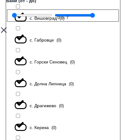
Бани (от - до)
0
—
7
с. Вишовград
(
0
)
с. Габровци
(
0
)
с. Горски Сеновец
(
0
)
с. Долна Липница
(
0
)
с. Драгижево
(
0
)
с. Керека
(
0
)