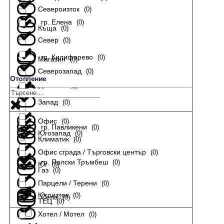
Североизток
(
0
)
гр. Елена
(
0
)
Къща
(
0
)
Север
(
0
)
гр. Килифарево
(
0
)
Магазин
(
0
)
Северозапад
(
0
)
Отопление
Мезонет
(
0
)
гр. Лясковец
(
0
)
Запад
(
0
)
Офис
(
0
)
гр. Павликени
(
0
)
Югозапад
(
0
)
Климатик
(
0
)
Офис сграда / Търговски център
(
0
)
гр. Полски Тръмбеш
(
0
)
Юг
(
0
)
Газ
(
0
)
Парцели / Терени
(
0
)
Югоизток
(
0
)
Села
(
0
)
ТЕЦ
(
0
)
Хотел / Мотел
(
0
)