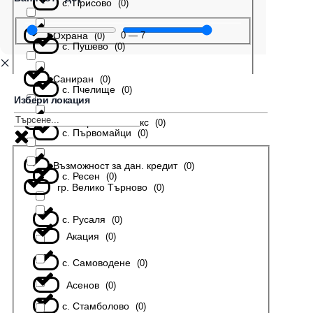
с. Присово
(
0
)
Охрана
0
—
7
(
0
)
с. Пушево
(
0
)
Саниран
(
0
)
с. Пчелище
(
0
)
Избери локация
В затворен комплекс
(
0
)
с. Първомайци
(
0
)
Възможност за дан. кредит
(
0
)
с. Ресен
(
0
)
гр. Велико Търново
(
0
)
с. Русаля
(
0
)
Акация
(
0
)
с. Самоводене
(
0
)
Асенов
(
0
)
с. Стамболово
(
0
)