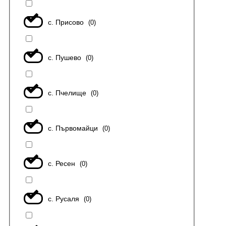
с. Присово
(
0
)
с. Пушево
(
0
)
с. Пчелище
(
0
)
с. Първомайци
(
0
)
с. Ресен
(
0
)
с. Русаля
(
0
)