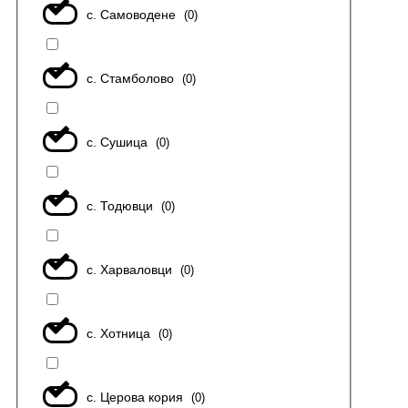
с. Самоводене
(
0
)
с. Стамболово
(
0
)
с. Сушица
(
0
)
с. Тодювци
(
0
)
с. Харваловци
(
0
)
с. Хотница
(
0
)
с. Церова кория
(
0
)