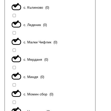
с. Къпиново
(
0
)
с. Леденик
(
0
)
с. Малки Чифлик
(
0
)
с. Мерданя
(
0
)
с. Миндя
(
0
)
с. Момин сбор
(
0
)