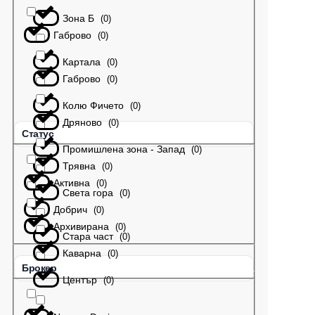
Зона Б
(
0
)
Габрово
(
0
)
Картала
(
0
)
Габрово
(
0
)
Колю Фичето
(
0
)
Дряново
(
0
)
Статус
Промишлена зона - Запад
(
0
)
Трявна
(
0
)
Активна
(
0
)
Света гора
(
0
)
Добрич
(
0
)
Архивирана
(
0
)
Стара част
(
0
)
Каварна
(
0
)
Брокер
Център
(
0
)