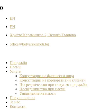
0
EN
EN
Христо Караминков 2, Велико Търново
office@bolyarskiimoti.bg
Продажби
Наеми
Услуги
Консултации на физически лица
Консултации на корпоративни клиенти
Посредничество при покупко-продажби
Посредничество при наеми
Управление на имоти
Получи оценка
За нас
Контакти