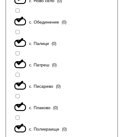
с. Ново село
(
0
)
с. Обединение
(
0
)
с. Палици
(
0
)
с. Патреш
(
0
)
с. Писарево
(
0
)
с. Плаково
(
0
)
с. Поликраище
(
0
)