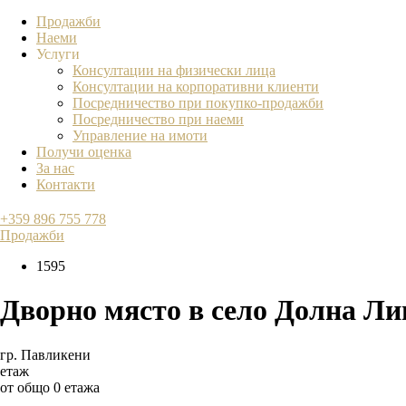
Продажби
Наеми
Услуги
Консултации на физически лица
Консултации на корпоративни клиенти
Посредничество при покупко-продажби
Посредничество при наеми
Управление на имоти
Получи оценка
За нас
Контакти
+359 896 755 778
Продажби
1595
Дворно място в село Долна Л
гр. Павликени
етаж
от общо 0 етажа