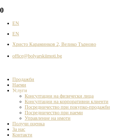
0
EN
EN
Христо Караминков 2, Велико Търново
office@bolyarskiimoti.bg
Продажби
Наеми
Услуги
Консултации на физически лица
Консултации на корпоративни клиенти
Посредничество при покупко-продажби
Посредничество при наеми
Управление на имоти
Получи оценка
За нас
Контакти