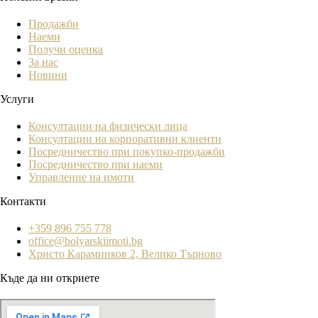
Продажби
Наеми
Получи оценка
За нас
Новини
Услуги
Консултации на физически лица
Консултации на корпоративни клиенти
Посредничество при покупко-продажби
Посредничество при наеми
Управление на имоти
Контакти
+359 896 755 778
office@bolyarskiimoti.bg
Христо Караминков 2, Велико Търново
Къде да ни откриете