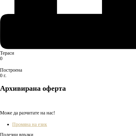
Тераси
0
Построена
0 г.
Архивирана оферта
Може да разчитате на нас!
Промяна на език
Полезни връзки