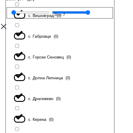
0
—
7
с. Вишовград
(
0
)
с. Габровци
(
0
)
с. Горски Сеновец
(
0
)
с. Долна Липница
(
0
)
с. Драгижево
(
0
)
с. Керека
(
0
)