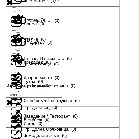
Многостаен
(
0
)
Аптека
(
0
)
Стара част
(
0
)
Панел
(
0
)
Ателие
(
0
)
Център
(
0
)
ЕПК
(
0
)
Гараж / Паркомясто
(
0
)
Гредоред
(
0
)
Чолаковци
(
0
)
Дворно място
(
0
)
Тухла
(
0
)
гр. Горна Оряховица
(
0
)
Изберете изложение
Етаж от къща
(
0
)
Сглобяема конструкция
(
0
)
гр. Дебелец
(
0
)
Заведение / Ресторант
(
0
)
В строеж
(
0
)
Изток
(
0
)
гр. Долна Оряховица
(
0
)
Земеделска земя
(
0
)