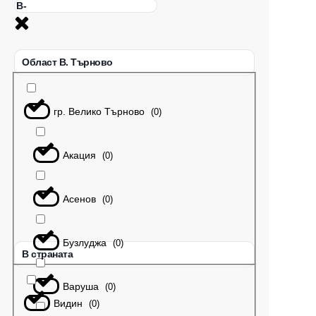
Област В. Търново
гр. Велико Търново
(
0
)
Акация
(
0
)
Асенов
(
0
)
Бузлуджа
(
0
)
В страната
Варуша
(
0
)
Видин
(
0
)