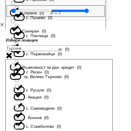
Охрана
0
—
7
(
0
)
с. Пушево
(
0
)
Саниран
(
0
)
с. Пчелище
(
0
)
Избери локация
В затворен комплекс
(
0
)
с. Първомайци
(
0
)
Възможност за дан. кредит
(
0
)
с. Ресен
(
0
)
гр. Велико Търново
(
0
)
с. Русаля
(
0
)
Акация
(
0
)
с. Самоводене
(
0
)
Асенов
(
0
)
с. Стамболово
(
0
)