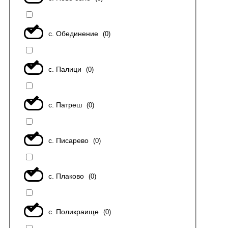
с. Обединение
(
0
)
с. Палици
(
0
)
с. Патреш
(
0
)
с. Писарево
(
0
)
с. Плаково
(
0
)
с. Поликраище
(
0
)