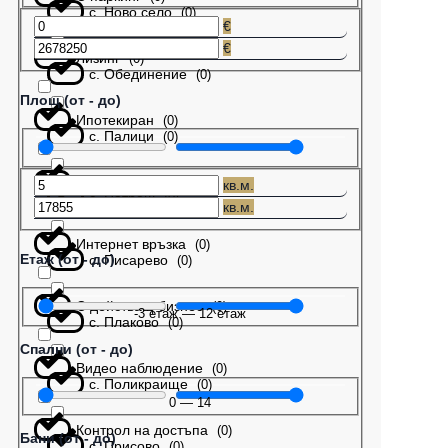
с. Ново село
(
0
)
€
€
Лизинг
(
0
)
с. Обединение
(
0
)
Площ (от - до)
Ипотекиран
(
0
)
с. Палици
(
0
)
Бартер
(
0
)
кв.м.
с. Патреш
(
0
)
кв.м.
Интернет връзка
(
0
)
Етаж (от - до)
с. Писарево
(
0
)
С действащ бизнес
(
0
)
-3
етаж
—
12
етаж
с. Плаково
(
0
)
Спални (от - до)
Видео наблюдение
(
0
)
с. Поликраище
(
0
)
0
—
14
Контрол на достъпа
(
0
)
Бани (от - до)
с. Присово
(
0
)