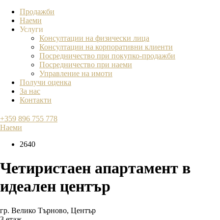
Продажби
Наеми
Услуги
Консултации на физически лица
Консултации на корпоративни клиенти
Посредничество при покупко-продажби
Посредничество при наеми
Управление на имоти
Получи оценка
За нас
Контакти
+359 896 755 778
Наеми
2640
Четиристаен апартамент в
идеален център
гр. Велико Търново
,
Център
3 етаж