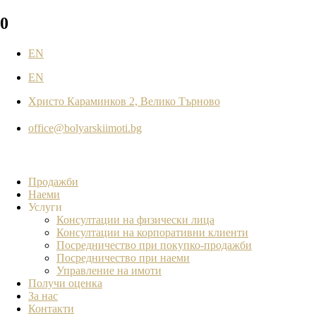
0
EN
EN
Христо Караминков 2, Велико Търново
office@bolyarskiimoti.bg
Продажби
Наеми
Услуги
Консултации на физически лица
Консултации на корпоративни клиенти
Посредничество при покупко-продажби
Посредничество при наеми
Управление на имоти
Получи оценка
За нас
Контакти