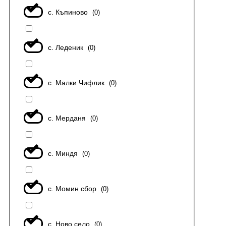
с. Къпиново
(
0
)
с. Леденик
(
0
)
с. Малки Чифлик
(
0
)
с. Мерданя
(
0
)
с. Миндя
(
0
)
с. Момин сбор
(
0
)
с. Ново село
(
0
)