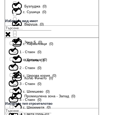
Бузлуджа
(
0
)
с. Сушица
(
0
)
Изберете вид имот
Варуша
(
0
)
с. Тодювци
(
0
)
Зона Б
(
0
)
с. Харваловци
(
0
)
1 - Стаен
(
0
)
с. Хотница
(
0
)
Картала
(
0
)
2 - Стаен
(
0
)
с. Церова кория
(
0
)
Колю Фичето
(
0
)
3 - Стаен
(
0
)
с. Шемшево
(
0
)
Промишлена зона - Запад
(
0
)
4 - Стаен
(
0
)
Изберете тип строителство
с. Шереметя
(
0
)
Света гора
(
0
)