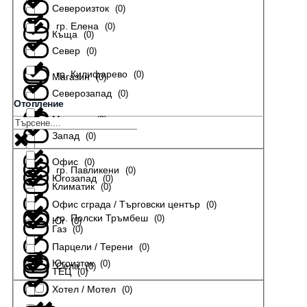
Североизток
(
0
)
гр. Елена
(
0
)
Къща
(
0
)
Север
(
0
)
гр. Килифарево
(
0
)
Магазин
(
0
)
Северозапад
(
0
)
Отопление
Мезонет
(
0
)
гр. Лясковец
(
0
)
Запад
(
0
)
Офис
(
0
)
гр. Павликени
(
0
)
Югозапад
(
0
)
Климатик
(
0
)
Офис сграда / Търговски център
(
0
)
гр. Полски Тръмбеш
(
0
)
Юг
(
0
)
Газ
(
0
)
Парцели / Терени
(
0
)
Югоизток
(
0
)
Села
(
0
)
ТЕЦ
(
0
)
Хотел / Мотел
(
0
)