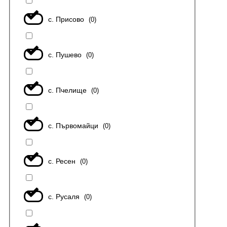
с. Присово
(
0
)
с. Пушево
(
0
)
с. Пчелище
(
0
)
с. Първомайци
(
0
)
с. Ресен
(
0
)
с. Русаля
(
0
)