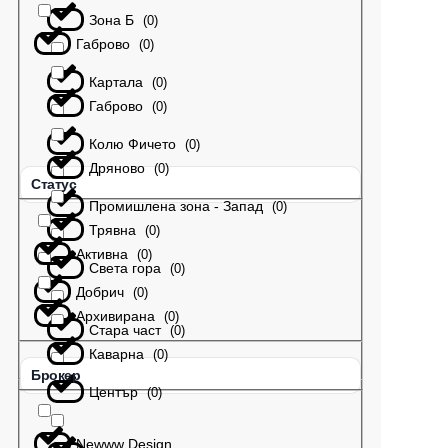
Зона Б
(
0
)
Габрово
(
0
)
Картала
(
0
)
Габрово
(
0
)
Колю Фичето
(
0
)
Дряново
(
0
)
Статус
Промишлена зона - Запад
(
0
)
Трявна
(
0
)
Активна
(
0
)
Света гора
(
0
)
Добрич
(
0
)
Архивирана
(
0
)
Стара част
(
0
)
Каварна
(
0
)
Брокер
Център
(
0
)
Newww Design