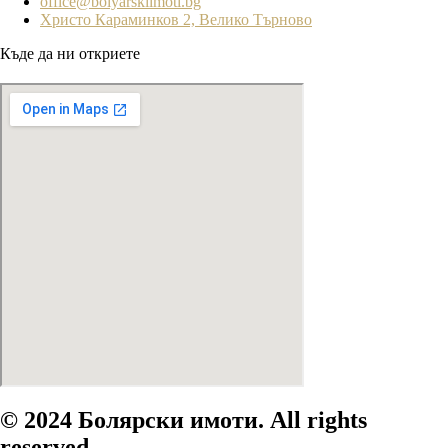
office@bolyarskiimoti.bg
Христо Караминков 2, Велико Търново
Къде да ни откриете
© 2024 Болярски имоти. All rights
reserved.