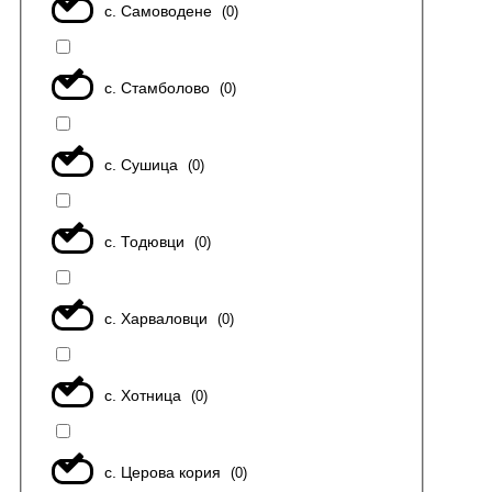
с. Самоводене
(
0
)
с. Стамболово
(
0
)
с. Сушица
(
0
)
с. Тодювци
(
0
)
с. Харваловци
(
0
)
с. Хотница
(
0
)
с. Церова кория
(
0
)